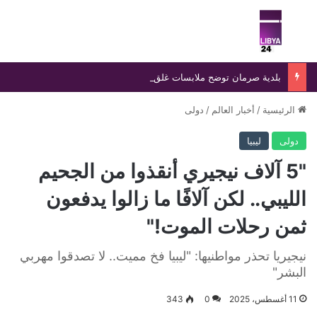
بحث عن
الق
بلدية صرمان توضح ملابسات غلق الحدود الإدارية وتدعو لضبط النفس
الرئيسية
/
أخبار العالم
/
دولى
دولى
ليبيا
"5 آلاف نيجيري أنقذوا من الجحيم
الليبي.. لكن آلافًا ما زالوا يدفعون
ثمن رحلات الموت!"
نيجيريا تحذر مواطنيها: "ليبيا فخ مميت.. لا تصدقوا مهربي
البشر"
11 أغسطس، 2025
0
343