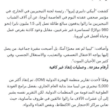
كشفت “أبيكي دابيري إيروا”، رئيسة لجنة النيجيريين في الخارج، في
مؤتمر صحفي عقدته اليوم في العاصمة أبوجا، عن أن آلاف الشباب
النيجيريين ما زالوا يدفعون مبالغ طائلة تصل إلى 1.5 مليون نايرا (نحو
980 دولارًا) لسماسرة غير شرعيين، مقابل وعود كاذبة بفرص عمل
وحياة أفضل في أوروبا.
وأضافت: “ليبيا لم تعد معبرًا آمنًا، بل أصبحت مقبرة جماعية. من يصل
إليها يواجه الاعتقال التعسفي، والتعذيب، والاستغلال الجنسي، وفي
كثير من الأحيان الموت”.
أرقام مفزعة.. وعمليات إنقاذ غير كافية
وفقًا لأحدث تقارير منظمة الهجرة الدولية (IOM)، تم إنقاذ أكثر من
5,000 نيجيري من ليبيا منذ بداية العام الجاري، بفضل برامج العودة
الطوعية المدعومة من المنظمات الدولية. لكن التقرير نفسه يشير
إلى أن عشرات الآلاف ما زالوا عالقين في ظروف مأساوية، حيث
تعاني مراكز الاحتجاز من الاكتظاظ، ونقص الغذاء والدواء.