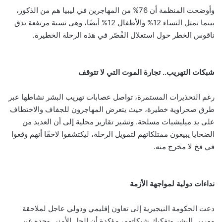
وأوضحت المنظمة أن 76% من المهاجرين في ليبيا هم من الذكور،
بينما تمثل النساء 12% والأطفال 12% أيضًا، وهي نسبة مرتفعة تدق
ناقوس الخطر حول استغلال القُصّر في هذه الرحلة الخطيرة.
شبكات التهريب.. تجارة الموت التي لا تتوقف
رغم التحذيرات المستمرة، تواصل عصابات تهريب البشر نشاطها عبر
طرق صحراوية خطيرة، حيث يتعرض المهاجرون للجفاف والاختطاف
على يد ميليشيات مسلحة. وتشير تقارير محلية إلى أن العديد من
الضحايا يبيعون ممتلكاتهم لتمويل الرحلة، ليكتشفوا لاحقًا أنهم وقعوا
في فخ لا مخرج منه.
نداءات دولية لمواجهة الأزمة
دعت الحكومة النيجيرية إلى تعاون إقليمي ودولي عاجل لملاحقة
مهربي البشر وتفكيك شبكاتهم، مؤكدة أن الحل الأمني وحده غير