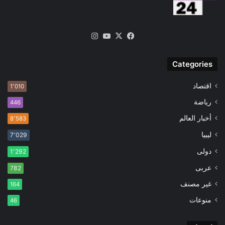
‫X
فيسبوك
‫YouTube
انستقرام
Categories
اقتصاد
1٬010
رياضة
446
أخبار العالم
8٬583
ليبيا
7٬029
دولى
1٬292
عربى
782
غير مصنف
164
منوعات
46