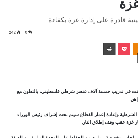
غزة
ية قادرة على إدارة غزة بكفاءة
242
0
Odnoklassniki
‫Pocket
طباعة
شرعت في تدريب خمسة آلاف عنصر شرطي فلسطيني، بالتعاون مع
اهن.
 طالعتها ليبيا 24، إن نشر القوات الشرطية وإعادة إعمار القطاع سيتم تحت إشراف رئيس الوزراء
ر غزة عقب وقف إطلاق النار.
بر لجان متخصصة، بما يضمن الحفاظ على الوحدة الترابية بين الضفة