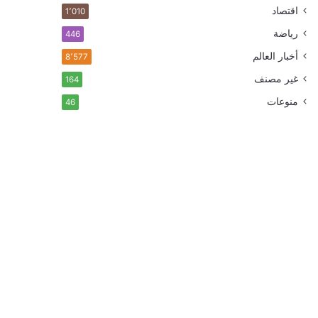
اقتصاد
1٬010
رياضة
446
أخبار العالم
8٬577
غير مصنف
164
منوعات
46