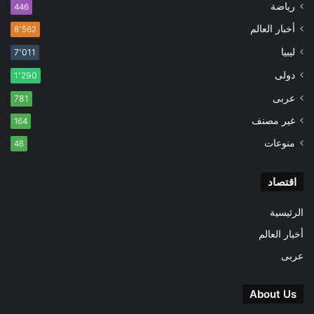
رياضة
446
أخبار العالم
8٬562
ليبيا
7٬011
دولى
1٬290
عربى
781
غير مصنف
164
منوعات
46
اقتصاد
الرئيسية
أخبار العالم
عربى
About Us