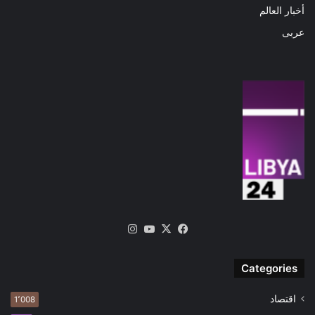
أخبار العالم
عربى
‫X
فيسبوك
‫YouTube
انستقرام
Categories
اقتصاد
1٬008