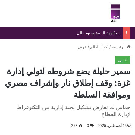
بحث عن
الق
الحكومة الليبية وجنوب السودان توقعان مذكرة تفاهم لتعزيز التعاون العلمي والديني والأكاديمي المشترك
الرئيسية
/
أخبار العالم
/
عربى
عربى
سمير حليلة يضع شروطه لتولي إدارة
غزة: وقف إطلاق نار وإشراف مصري
وموافقة السلطة
حماس لم تعارض تشكيل لجنة إدارية من التكنوقراط
لإدارة القطاع
15 أغسطس، 2025
0
253