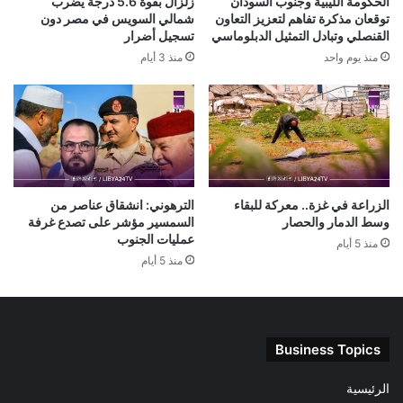
الحكومة الليبية وجنوب السودان
زلزال بقوة 5.6 درجة يضرب
توقعان مذكرة تفاهم لتعزيز التعاون
شمالي السويس في مصر دون
القنصلي وتبادل التمثيل الدبلوماسي
تسجيل أضرار
منذ يوم واحد
منذ 3 أيام
الزراعة في غزة.. معركة للبقاء
الترهوني: انشقاق عناصر من
وسط الدمار والحصار
السمسير مؤشر على تصدع غرفة
عمليات الجنوب
منذ 5 أيام
منذ 5 أيام
Business Topics
الرئيسية