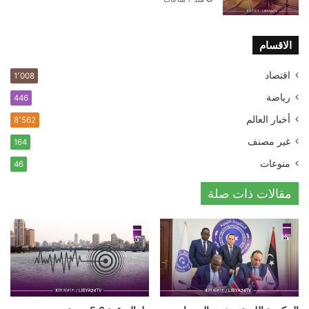
الاقسام
اقتصاد
1٬008
رياضة
446
أخبار العالم
8٬562
غير مصنف
164
منوعات
46
مقالات ذات صلة