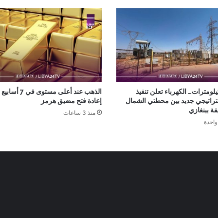
ول 10 كيلومترات… الكهرباء تعلن تنفيذ
الذهب عند أعلى مس
راتيجي جديد بين محطتي الشمال
إعادة فتح مضيق هرمز
ة ببنغازي
منذ 3 ساعات
واحدة