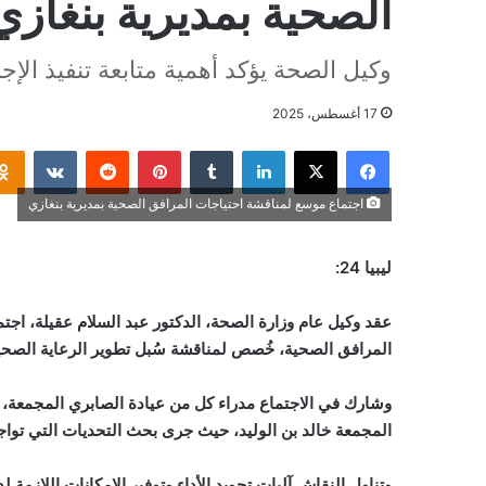
الصحية بمديرية بنغازي
وكيل الصحة يؤكد أهمية متابعة تنفيذ الإ
17 أغسطس، 2025
فيسبوك
‫X
لينكدإن
بينتيريست
اجتماع موسع لمناقشة احتياجات المرافق الصحية بمديرية بنغازي
ليبيا 24:
عقد وكيل عام وزارة الصحة، الدكتور عبد السلام عقيلة، اجتم
المرافق الصحية، خُصص لمناقشة سُبل تطوير الرعاية الصح
وشارك في الاجتماع مدراء كل من عيادة الصابري المجمعة، م
المجمعة خالد بن الوليد، حيث جرى بحث التحديات التي تواجه
وتناول النقاش آليات تجويد الأداء وتوفير الإمكانات اللازمة لد