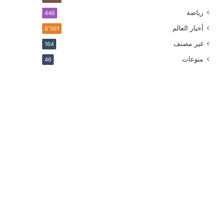
رياضة
446
أخبار العالم
8٬561
غير مصنف
164
منوعات
46