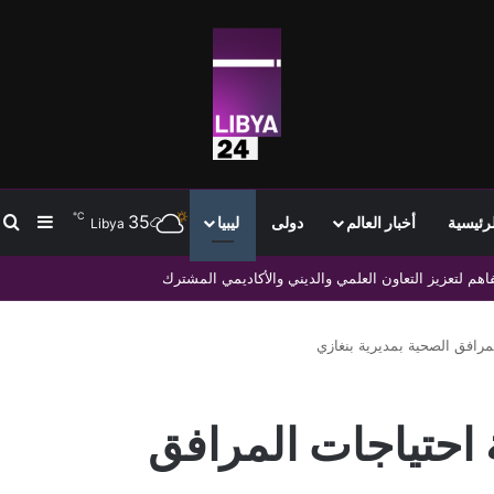
℃
35
ب
إضافة
لرئيسية
أخبار العالم
دولى
ليبيا
Libya
رافق الصحية بمديرية بنغازي
احتياجات المرافق