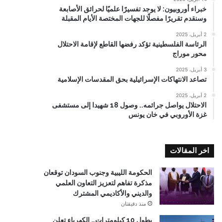
خبراء أوروبيون: لا يوجد تفسيرًا علميًا لحرائق الأصابعة
وسنقدم تقريرًا مفصلًا للجهات المختصة الأيام المقبلة
2 أبريل، 2025
الرئاسة الفلسطينية تؤكد رفضها القاطع لإقامة الاحتلال
محور موراج
3 أبريل، 2025
تصاعد الانتهاكات الإسرائيلية بحق المقدسات الإسلامية
2 أبريل، 2025
الاحتلال يواصل جرائمه.. وصول 18 شهيدا إلى مستشفى
غزة الأوروبي في خان يونس
اخر المقالات
الحكومة الليبية وجنوب السودان توقعان
مذكرة تفاهم لتعزيز التعاون العلمي
والديني والأكاديمي المشترك
منذ دقيقتان
بطول 10 كيلومترات… الكهرباء تعلن