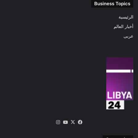
Business Topics
الرئيسية
أخبار العالم
عربى
‫X
فيسبوك
‫YouTube
انستقرام