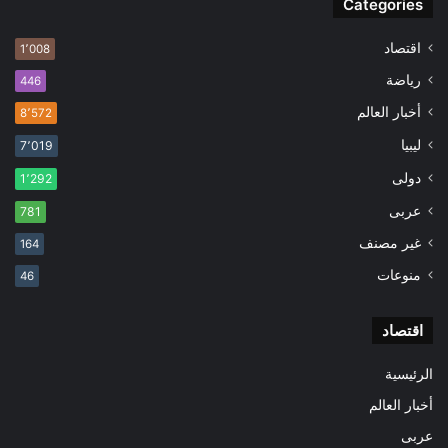
Categories
اقتصاد
1٬008
رياضة
446
أخبار العالم
8٬572
ليبيا
7٬019
دولى
1٬292
عربى
781
غير مصنف
164
منوعات
46
اقتصاد
الرئيسية
أخبار العالم
عربى