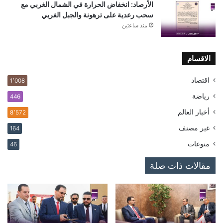
الأرصاد: انخفاض الحرارة في الشمال الغربي مع
سحب رعدية على ترهونة والجبل الغربي
منذ ساعتين
الاقسام
اقتصاد
1٬008
رياضة
446
أخبار العالم
8٬572
غير مصنف
164
منوعات
46
مقالات ذات صلة