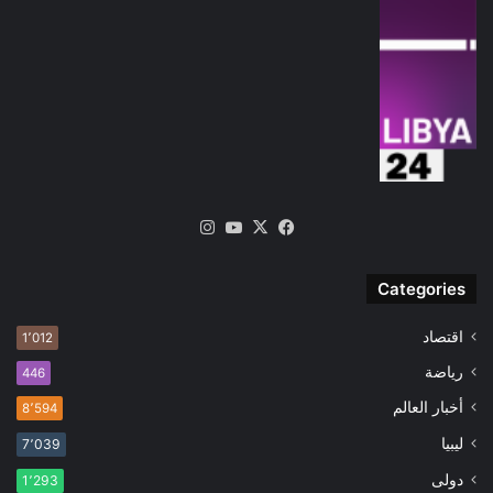
‫X
فيسبوك
‫YouTube
انستقرام
Categories
اقتصاد
1٬012
رياضة
446
أخبار العالم
8٬594
ليبيا
7٬039
دولى
1٬293