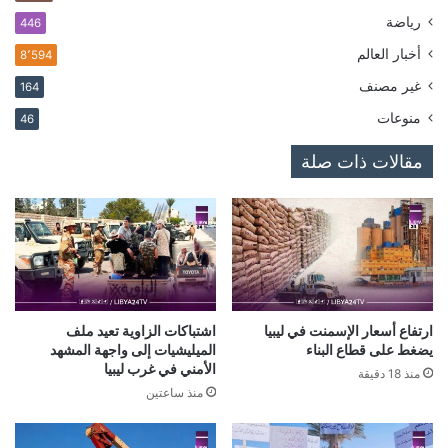
رياضة
446
أخبار العالم
8٬594
غير مصنف
164
منوعات
46
مقالات ذات صلة
ارتفاع أسعار الإسمنت في ليبيا
اشتباكات الزاوية تعيد ملف
يضغط على قطاع البناء
الميليشيات إلى واجهة المشهد
الأمني في غرب ليبيا
منذ 18 دقيقة
منذ ساعتين