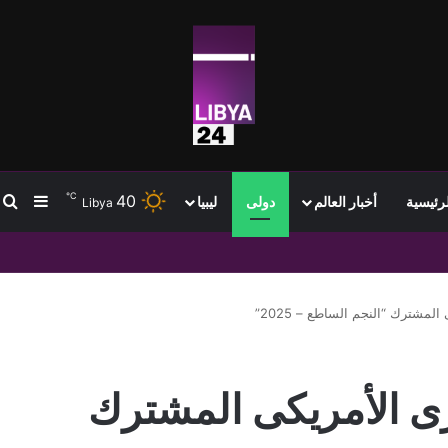
℃
40
ب
إضافة
لرئيسية
أخبار العالم
دولى
ليبيا
Libya
لمشترك “النجم الساطع – 2025”
ى الأمريكى المشترك