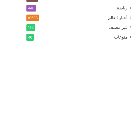
رياضة
446
أخبار العالم
8٬593
غير مصنف
164
منوعات
46