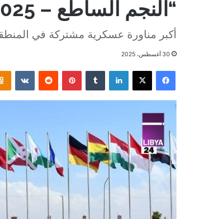
“النجم الساطع – 2025”
أكبر مناورة عسكرية مشتركة في المنطق
30 أغسطس، 2025
فيسبوك
‫X
لينكدإن
بينتيريست