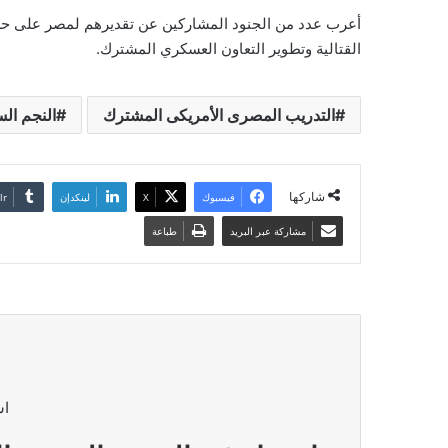
أعرب عدد من الجنود المشاركين عن تقديرهم لمصر على حسن 
القتالية وتطوير التعاون العسكري المشترك.
التدريب المصرى الأمريكى المشترك
النجم ال
شاركها
فيسبوك
‫X
لينكدإن
مشاركة عبر البريد
طباعة
اش