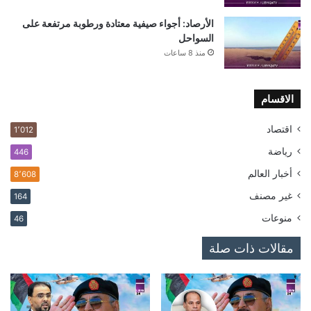
الأرصاد: أجواء صيفية معتادة ورطوبة مرتفعة على
السواحل
منذ 8 ساعات
الاقسام
اقتصاد
1٬012
رياضة
446
أخبار العالم
8٬608
غير مصنف
164
منوعات
46
مقالات ذات صلة