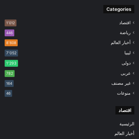
Categories
اقتصاد
1٬012
رياضة
446
أخبار العالم
8٬608
ليبيا
7٬052
دولى
1٬293
عربى
782
غير مصنف
164
منوعات
46
اقتصاد
الرئيسية
أخبار العالم