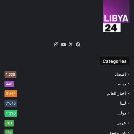
‫X
فيسبوك
‫YouTube
انستقرام
Categories
اقتصاد
1٬008
رياضة
446
أخبار العالم
8٬567
ليبيا
7٬016
دولى
1٬290
عربى
781
غير مصنف
164