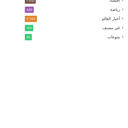
اقتصاد
1٬010
رياضة
446
أخبار العالم
8٬585
غير مصنف
164
منوعات
46