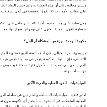
ويشير محللون إلى أن هذه العمليات، رغم حسن النوايا الظا
على مقاليد الأمور، تاركة القوة الحقيقية في أيدي تشكيلات
وفي تعليق على هذا الجمود، أكد النائب البرلماني علي التك
سيطرة القوى الدولية الكبرى على توجهاتها وقراراتها، مم
حكومة الوحدة.. جزء من المشكلة أم الحل؟
من وجهة نظر التكبالي، فإن أداء حكومة الدبيبة منتهية الولاي
للتكبالي، فإن سلوك الحكومة يتركز في محاولة فرض هيمنت
الذي يسعى إلى تمديد بقائه لأطول فترة ممكنة عبر خوض جولات 
مؤسسات دولة.
الميليشيات.. القوة الفعلية والعبء الأكبر
تُعتبر قضية الميليشيات المسلحة والخارجين عن سلطة الدولة
الفعلية المتحكمة في المشهد، مما يجعل أي حكومة بدون تف
القانون أو تحقيق الاستقرار. وهذا الواقع يجعل الشارع الليبي 