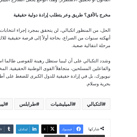
مخرج بالأفق؟ طريق وعر يتطلب إرادة دولية حقيقية
الحل، من المنظور اتكبالي، لن يتحقق بمجرد إجراء انتخابا
أنهكته سنوات من الصراع، بحاجة أولاً إلى فرصة حقيقية لل
مرحلة انتقالية صعبة.
وشدد التكبالي على أن ليبيا ستظل رهينة للفوضى طالما اس
والفاعلين المسلحين، متجاهلاً القوى الوطنية الحقيقية. ال
نيويورك، بل في إرادة حقيقية للدول الكبرى للضغط على أطر
بحرية وسلام.
التكبالي
الميليشيات
طرابلس
ليبيا
شاركها
فيسبوك
‫X
لينكدإن