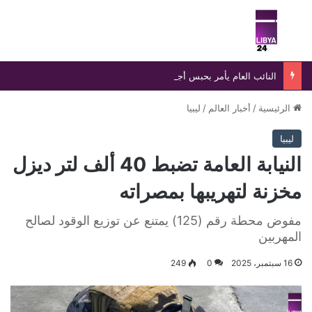
بحث عن
الق
النائب العام يأمر بحبس أجنبي وضبط موظف عمومي ومستفيدين في واقعة تزوير بالسجل المدني
الرئيسية
/
أخبار العالم
/
ليبيا
ليبيا
النيابة العامة تضبط 40 ألف لتر ديزل
مخزنة لتهريبها بمصراته
مفوض محطة رقم (125) يمتنع عن توزيع الوقود لصالح
المهربين
16 سبتمبر، 2025
0
249