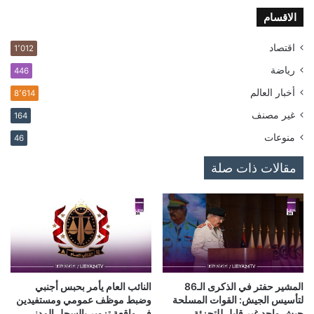
الاقسام
اقتصاد
1٬012
رياضة
446
أخبار العالم
8٬614
غير مصنف
164
منوعات
46
مقالات ذات صلة
المشير حفتر في الذكرى الـ86
النائب العام يأمر بحبس أجنبي
لتأسيس الجيش: القوات المسلحة
وضبط موظف عمومي ومستفيدين
جيش واحد غير قابل للتجزئة
في واقعة تزوير بالسجل المدني