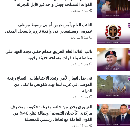
القوات المسلحة جيش واحد غير قابل للتجزئة
منذ 7 ساعات
النائب العام يأمر بحبس أجنبي وضبط موظف
عمومي ومستفيدين في واقعة تزوير بالسجل المدني
منذ 9 ساعات
نائب القائد العام الفريق صدام حفتر: نجدد العهد على
مواصلة بناء قوات مسلحة حديثة وقوية
منذ 9 ساعات
في ظل انهيار الأمن وتبدد الاحتياطيات.. اتساع رقعة
الفوضى في غرب ليبيا يهدد بتقويض ما تبقى من
الدولة
منذ 9 ساعات
الفيتوري يحذر من حلقة مفرغة: حكومة ومصرف
مركزي “يُأججان التضخم” وبطالة تبتلع 40% من
القوى العاملة مع تجاهل رسمي للمعضلة
منذ 11 ساعة