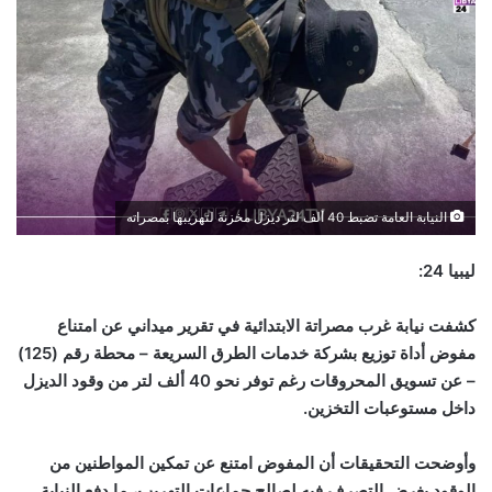
النيابة العامة تضبط 40 ألف لتر ديزل مخزنة لتهريبها بمصراته
ليبيا 24:
كشفت نيابة غرب مصراتة الابتدائية في تقرير ميداني عن امتناع
مفوض أداة توزيع بشركة خدمات الطرق السريعة – محطة رقم (125)
– عن تسويق المحروقات رغم توفر نحو 40 ألف لتر من وقود الديزل
داخل مستوعبات التخزين.
وأوضحت التحقيقات أن المفوض امتنع عن تمكين المواطنين من
الوقود بغرض التصرف فيه لصالح جماعات التهريب، ما دفع النيابة