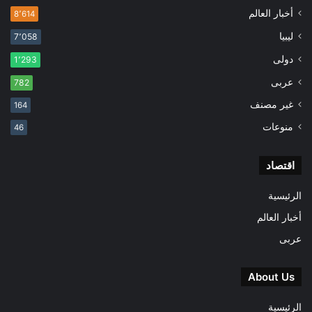
أخبار العالم
8٬614
ليبيا
7٬058
دولى
1٬293
عربى
782
غير مصنف
164
منوعات
46
اقتصاد
الرئيسية
أخبار العالم
عربى
About Us
الرئيسية