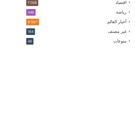
اقتصاد
1٬008
رياضة
446
أخبار العالم
8٬567
غير مصنف
164
منوعات
46