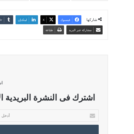
شاركها
فيسبوك
‫X
لينكدإن
مشاركة عبر البريد
طباعة
اش
اشترك فى النشرة البريدية ال
أدخل
بريدك
الإلكتروني