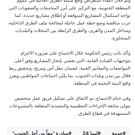
وتم خلال اللقاء استعراض واقع شبكة الطرق الحالية في عموم
المنطقة الجنوبية، مع التركيز على أبرز المختنقات والصعوبات التي
تواجه استكمال المشاريع المتوقفة أو إطلاق مشاريع جديدة. كما
جرت مناقشة وضع خطة عمل عاجلة لمعالجة ملف الطرق الداخلية،
ومداخل المدن والقرى، والطرق الرابطة بين المحلات والبلديات
المتجاورة.
وأكد نائب رئيس الحكومة خلال الاجتماع على ضرورة الالتزام
بتوجيهات القيادة العامة، التي تقضي بإنجاز المشاريع وفق أعلى
المواصفات والمعايير الفنية، لضمان تنقل آمن ومريح، وتحقيق ربط
فعّال بين مدن وبلدات الجنوب، بما يلبّي احتياجات المواطنين ويعزز
واقع البنية التحتية في المنطقة.
وفي ختام الاجتماع، تم الاتفاق على تشكيل فريق عمل متخصص
يتولى متابعة الإجراءات التنظيمية والتنفيذية المتعلقة بالمشروعات
المستهدفة في قطاع الطرق.
حومة
ليبيا 24
مبادرة "معاً من أجل الجنوب"