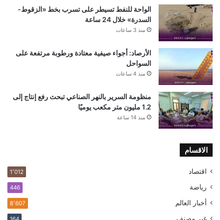
الواحة للنفط تسيطر على تسرب بخط «الزقوط-
السدرة» خلال 24 ساعة
منذ 3 ساعات
الأرصاد: أجواء صيفية معتادة ورطوبة مرتفعة على
السواحل
منذ 4 ساعات
منظومة السرير بالنهر الصناعي تبحث رفع إنتاج إلى
1.2 مليون متر مكعب يوميًا
منذ 14 ساعة
الاقسام
اقتصاد
1٬012
رياضة
446
أخبار العالم
8٬607
غير مصنف
164