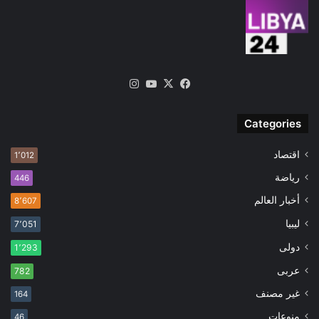
‫X
فيسبوك
‫YouTube
انستقرام
Categories
اقتصاد
1٬012
رياضة
446
أخبار العالم
8٬607
ليبيا
7٬051
دولى
1٬293
عربى
782
غير مصنف
164
منوعات
46