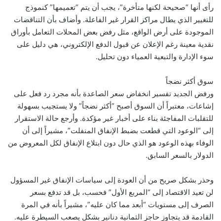
رأى أنها “صحيحة لكنها متأخرة”، يجب أن يتم “تعميمها” كنموذج
للتغيير الذي يطال مراكز القرار غير الفاعلة. وأضاف بأن التناقضات
الموجودة على أرض الواقع، مثل رفض بعض المحلات التعامل بأوراق
نقدية معينة رغم الإعلان عن قبول الدفع الإلكتروني، هي دليل على
سوء الإدارة والتبعية العمياء دون تحليل.
سوق أكثر نضجاً
ورفض الجديد تفسير انخفاض سعر الصاعدة بأنه مجرد رد فعل على
إشاعات، معتبراً أن السوق أصبح “أكثر نضجاً” ولا يستجيب بسهولة
للتقلبات المفاجئة بناء على أخبار غير مؤكدة. وأرجع حالة الاستقرار
إلى “الوعود التي قطعت بضبط الإنفاق المنفلت”، مشيراً إلى أن
الوفاء بهذه الوعود هو الذي حال دون ابتلاع الإنفاق لكل المعروض من
الدولار بالسعر السابق.
وحذر بشكل صريح من أن العودة إلى سياسات الإنفاق غير المسؤول
لن تعيد الاقتصاد إلى “المربع الأول” فحسب، بل قد تدفع بسعر
الصرف إلى مستويات “أبعد مما كان عليه”، مشيراً بأنه في المرة
القادمة قد يتجاوز حاجز الثمانية دنانير بشكل يصعب السيطرة عليه.