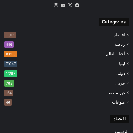
‫X
فيسبوك
‫YouTube
انستقرام
Categories
اقتصاد
1٬012
رياضة
446
أخبار العالم
8٬603
ليبيا
7٬047
دولى
1٬293
عربى
782
غير مصنف
164
منوعات
46
اقتصاد
الرئيسية