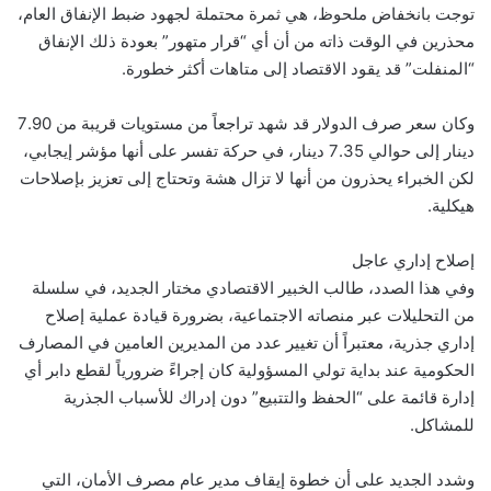
توجت بانخفاض ملحوظ، هي ثمرة محتملة لجهود ضبط الإنفاق العام،
محذرين في الوقت ذاته من أن أي “قرار متهور” بعودة ذلك الإنفاق
“المنفلت” قد يقود الاقتصاد إلى متاهات أكثر خطورة.
وكان سعر صرف الدولار قد شهد تراجعاً من مستويات قريبة من 7.90
دينار إلى حوالي 7.35 دينار، في حركة تفسر على أنها مؤشر إيجابي،
لكن الخبراء يحذرون من أنها لا تزال هشة وتحتاج إلى تعزيز بإصلاحات
هيكلية.
إصلاح إداري عاجل
وفي هذا الصدد، طالب الخبير الاقتصادي مختار الجديد، في سلسلة
من التحليلات عبر منصاته الاجتماعية، بضرورة قيادة عملية إصلاح
إداري جذرية، معتبراً أن تغيير عدد من المديرين العامين في المصارف
الحكومية عند بداية تولي المسؤولية كان إجراءً ضرورياً لقطع دابر أي
إدارة قائمة على “الحفظ والتتبيع” دون إدراك للأسباب الجذرية
للمشاكل.
وشدد الجديد على أن خطوة إيقاف مدير عام مصرف الأمان، التي