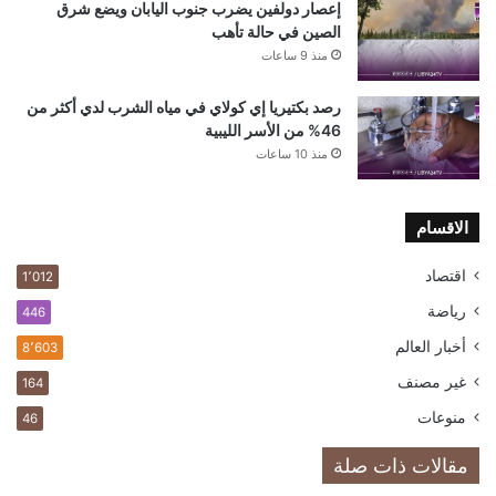
إعصار دولفين يضرب جنوب اليابان ويضع شرق
الصين في حالة تأهب
منذ 9 ساعات
رصد بكتيريا إي كولاي في مياه الشرب لدي أكثر من
46% من الأسر الليبية
منذ 10 ساعات
الاقسام
اقتصاد
1٬012
رياضة
446
أخبار العالم
8٬603
غير مصنف
164
منوعات
46
مقالات ذات صلة