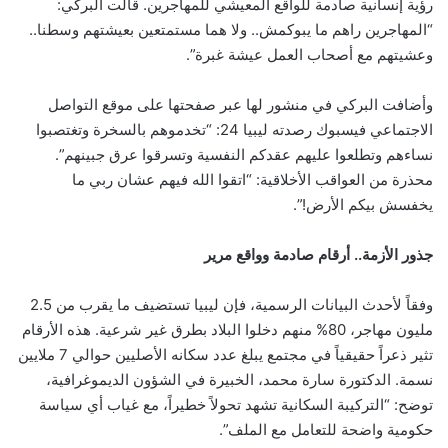
رؤية إنسانية صادمة للواقع المعيشي للمهاجرين. قالت البركي:
“المهاجرين راهم ما يبوكمش.. ولا هما مستمتعين بعيشتهم وسطنا..
وعشيتهم مع أصحاب العمل عيشة غبرة”.
وأضافت البركي في منشور لها عبر صفحتها على موقع التواصل
الاجتماعي فيسبوك رصدته ليبيا 24: “تخدموهم بالسخرة وتغتصبوا
نساءهم وتطلعوا عليهم عقدكم النفسية وتسرقوا عرق جبينهم”.
محذرة من العواقب الأخلاقية: “اتقوا الله فيهم عشان ربي ما
يخفسش بيكم الأرض!”.
جذور الأزمة.. أرقام صادمة وواقع مرير
وفقاً لأحدث البيانات الرسمية، فإن ليبيا تستضيف ما يقرب من 2.5
مليون مهاجر، 80% منهم دخلوا البلاد بطرق غير شرعية. هذه الأرقام
تثير ذعراً حقيقياً في مجتمع يبلغ عدد سكانه الأصليين حوالي 7 ملايين
نسمة. الدكتورة سارة محمد، الخبيرة في الشؤون الديموغرافية،
توضح: “التركيبة السكانية تشهد تحولاً خطيراً، مع غياب أي سياسة
حكومية واضحة للتعامل مع الملف”.