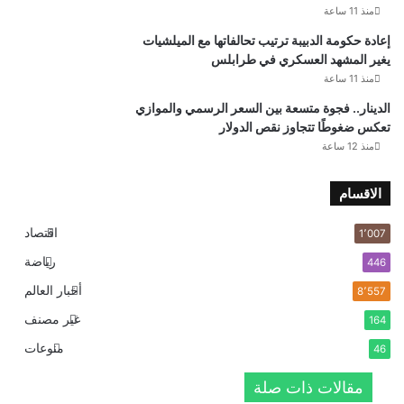
منذ 11 ساعة
إعادة حكومة الدبيبة ترتيب تحالفاتها مع الميلشيات
يغير المشهد العسكري في طرابلس
منذ 11 ساعة
الدينار.. فجوة متسعة بين السعر الرسمي والموازي
تعكس ضغوطًا تتجاوز نقص الدولار
منذ 12 ساعة
الاقسام
اقتصاد
1٬007
رياضة
446
أخبار العالم
8٬557
غير مصنف
164
منوعات
46
مقالات ذات صلة