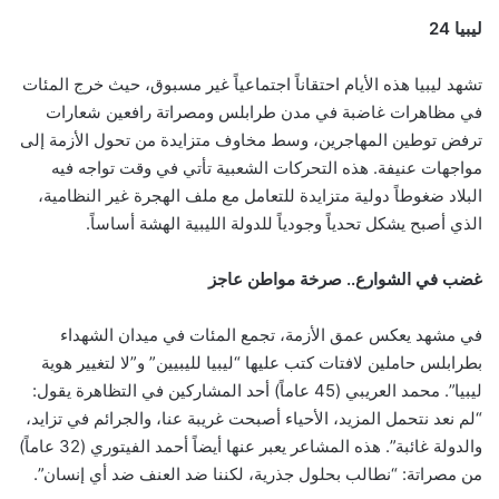
ليبيا 24
تشهد ليبيا هذه الأيام احتقاناً اجتماعياً غير مسبوق، حيث خرج المئات
في مظاهرات غاضبة في مدن طرابلس ومصراتة رافعين شعارات
ترفض توطين المهاجرين، وسط مخاوف متزايدة من تحول الأزمة إلى
مواجهات عنيفة. هذه التحركات الشعبية تأتي في وقت تواجه فيه
البلاد ضغوطاً دولية متزايدة للتعامل مع ملف الهجرة غير النظامية،
الذي أصبح يشكل تحدياً وجودياً للدولة الليبية الهشة أساساً.
غضب في الشوارع.. صرخة مواطن عاجز
في مشهد يعكس عمق الأزمة، تجمع المئات في ميدان الشهداء
بطرابلس حاملين لافتات كتب عليها “ليبيا لليبيين” و”لا لتغيير هوية
ليبيا”. محمد العريبي (45 عاماً) أحد المشاركين في التظاهرة يقول:
“لم نعد نتحمل المزيد، الأحياء أصبحت غريبة عنا، والجرائم في تزايد،
والدولة غائبة”. هذه المشاعر يعبر عنها أيضاً أحمد الفيتوري (32 عاماً)
من مصراتة: “نطالب بحلول جذرية، لكننا ضد العنف ضد أي إنسان”.