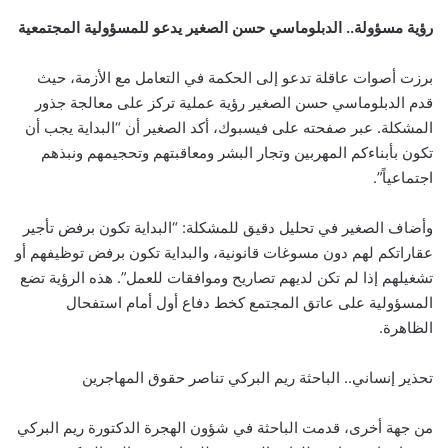
رؤية مسؤولة.. الدبلوماسي حسن الصغير يدعو للمسؤولية المجتمعية
برزت أصوات عاقلة تدعو إلى الحكمة في التعامل مع الأزمة، حيث
قدم الدبلوماسي حسن الصغير رؤية عملية تركز على معالجة جذور
المشكلة. عبر صفحته على فيسبوك، أكد الصغير أن “البداية يجب أن
تكون بأبناءكم المهربين وتجار البشر ومعاقبتهم وتحجيمهم ونبذهم
اجتماعياً”.
وأضاف الصغير في تحليل دقيق للمشكلة: “البداية تكون برفض تأجير
عقاراتكم لهم دون مسوغات قانونية، والبداية تكون برفض توظيفهم أو
تشغيلهم إذا لم تكن لديهم تصاريح وموافقات للعمل”. هذه الرؤية تضع
المسؤولية على عاتق المجتمع كخط دفاع أول أمام استفحال
الظاهرة.
تحذير إنساني.. الباحثة ريم البركي تناصر حقوق المهاجرين
من جهة أخرى، قدمت الباحثة في شؤون الهجرة الدكتورة ريم البركي