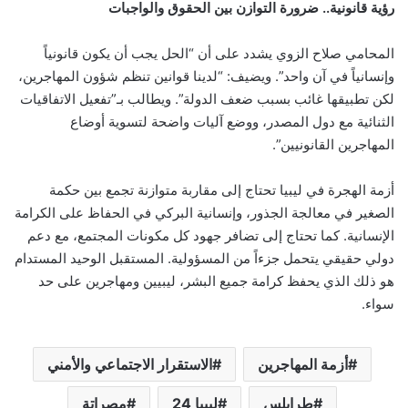
رؤية قانونية.. ضرورة التوازن بين الحقوق والواجبات
المحامي صلاح الزوي يشدد على أن “الحل يجب أن يكون قانونياً
وإنسانياً في آن واحد”. ويضيف: “لدينا قوانين تنظم شؤون المهاجرين،
لكن تطبيقها غائب بسبب ضعف الدولة”. ويطالب بـ”تفعيل الاتفاقيات
الثنائية مع دول المصدر، ووضع آليات واضحة لتسوية أوضاع
المهاجرين القانونيين”.
أزمة الهجرة في ليبيا تحتاج إلى مقاربة متوازنة تجمع بين حكمة
الصغير في معالجة الجذور، وإنسانية البركي في الحفاظ على الكرامة
الإنسانية. كما تحتاج إلى تضافر جهود كل مكونات المجتمع، مع دعم
دولي حقيقي يتحمل جزءاً من المسؤولية. المستقبل الوحيد المستدام
هو ذلك الذي يحفظ كرامة جميع البشر، ليبيين ومهاجرين على حد
سواء.
أزمة المهاجرين
الاستقرار الاجتماعي والأمني
طرابلس
ليبيا 24
مصراتة