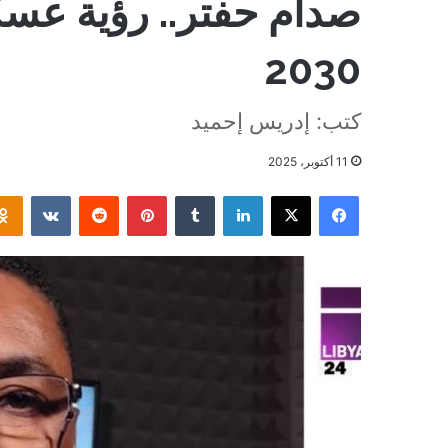
صدام حفتر.. رؤية عسكر
2030
كتب: إدريس إحميد
11 أكتوبر، 2025
فيسبوك
‫X
لينكدإن
بينتيريست