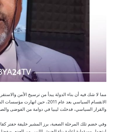
مما لا شك فيه أن بناء الدولة يبدأ من ترسيخ الأمن والاستق
الانقسام السياسي بعد عام 2011، ح
والقرار السياسي، فدخلت ليبيا في دوامة من الفوضى والصر
وفي خضم تلك المرحلة الصعبة، برز المشير خليفة حفتر كقائ
ليتحمل مسؤولية إعادة بناء الجيش الليبي من العدم. وبفضل