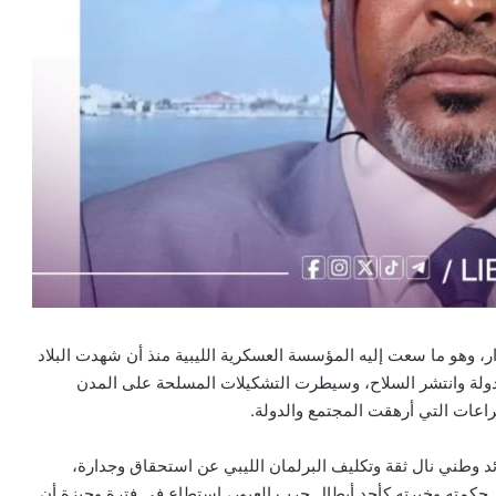
رار، وهو ما سعت إليه المؤسسة العسكرية الليبية منذ أن شهدت البلاد
ين انهارت مؤسسات الدولة وانتشر السلاح، وسيطرت التشكيلات المسلحة على المدن
اعات التي أرهقت المجتمع والدولة.
د وطني نال ثقة وتكليف البرلمان الليبي عن استحقاق وجدارة،
 حكمته وخبرته كأحد أبطال حرب العبور، استطاع في فترة وجيزة أن