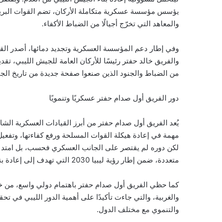
يؤسس مؤسسة عسكرية متكاملة الأركان، تضم القوات البرية و
والمعاهد التي تخرّج أجيالًا من الضباط الأكفاء.
وفي إطار دعم المؤسسة العسكرية وتجديد دمائها، أصدر القائد 
والفريق خالد حفتر رئيسًا للأركان العامة للجيش الليبي، تقد
من الضباط والجنود الذين صنعوا صفحة جديدة من تاريخ الج
دور الفريق أول صدام حفتر عسكريًا وتنمويًا
يُعد الفريق أول صدام حفتر من أبرز القيادات العسكرية الشابة
مهمة في إعادة هيكلة القوات المسلحة ورفع كفاءتها، وتفعيل
لكن دوره لم يقتصر على الجانب العسكري فحسب، بل امتد إ
متعددة، ضمن إطار رؤية ليبيا 2030 التي تهدف إلى إعادة بناء الدولة وتحسين الخدمات العامة.
كما حظي الفريق أول صدام حفتر باهتمام دولي واسع، من خلال 
والغربية، والتي جاءت تأكيدًا على أهمية الدور الليبي في تح
والتنموي مع مختلف الدول.