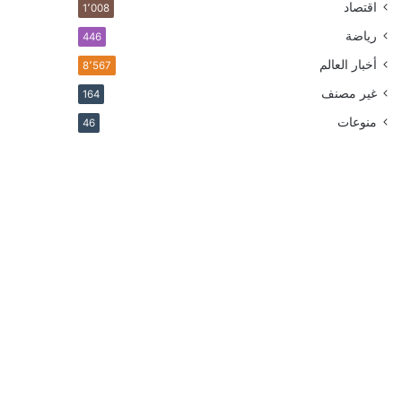
اقتصاد
1٬008
رياضة
446
أخبار العالم
8٬567
غير مصنف
164
منوعات
46