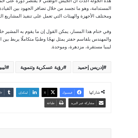
هذه الجولة أكدت أن الجيش الوطني لا يقتصر دوره على حماي
المستدامة، وهو ما تجسد من خلال تضافر الجهود بين القيادة 
ومختلف الأجهزة والهيئات التي تعمل على تنفيذ المشاريع الت
وفي ختام هذا المسار، يمكن القول إن ما يقوم به المشير خل
والمهندس بلقاسم حفتر يمثل نهجًا وطنيًا متكاملًا يربط بين
ليبيا مستقرة، مزدهرة، وموحدة.
إدريس إحميد
رؤية عسكرية وتنموية
ليبيا٤
شاركها
فيسبوك
‫X
لينكدإن
مشاركة عبر البريد
طباعة