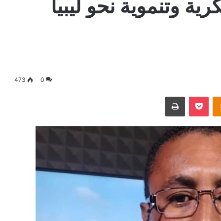
ية وتنموية نحو ليبيا
473
0
Odnoklassniki
‫Pocket
طباعة