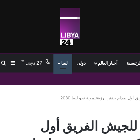
℃
27
ب
إضافة
لرئيسية
أخبار العالم
دولى
ليبيا
Libya
 أول صدام حفتر.. رؤيةتنموية نحو ليبيا 2030
م للجيش الفريق أول