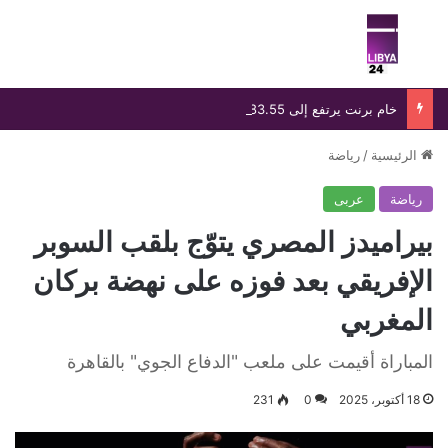
بحث عن
الق
خام برنت يرتفع إلى 83.55 دولارًا رغم خسارة أسبوعية تتجاوز 8%
الرئيسية
/
رياضة
رياضة
عربى
بيراميدز المصري يتوّج بلقب السوبر
الإفريقي بعد فوزه على نهضة بركان
المغربي
المباراة أقيمت على ملعب "الدفاع الجوي" بالقاهرة
18 أكتوبر، 2025
0
231