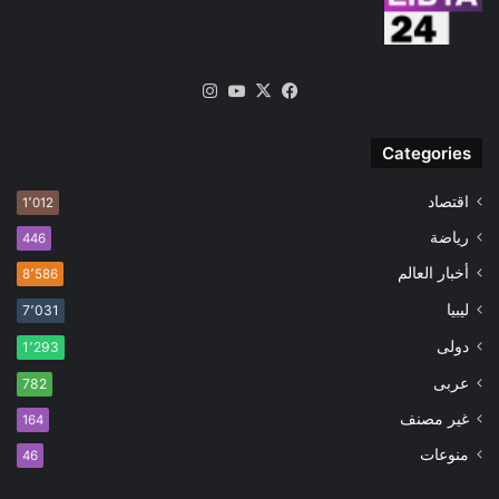
‫X
فيسبوك
‫YouTube
انستقرام
Categories
اقتصاد
1٬012
رياضة
446
أخبار العالم
8٬586
ليبيا
7٬031
دولى
1٬293
عربى
782
غير مصنف
164
منوعات
46