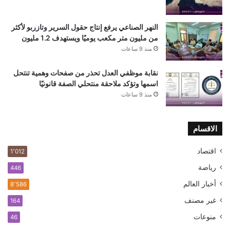
النهر الصناعي يرفع إنتاج حقول السرير وتازربو لأكثر
من مليون متر مكعب يوميًا ويستهدف 1.2 مليون
منذ 9 ساعات
نقابة موظفي العدل تحذر من صفحات وهمية تنتحل
اسمها وتؤكد ملاحقة منتحلي الصفة قانونيًا
منذ 9 ساعات
الاقسام
اقتصاد
1٬012
رياضة
446
أخبار العالم
8٬586
غير مصنف
164
منوعات
46