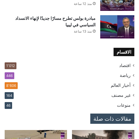
منذ 12 ساعة
مبادرة بولس تطرح مسارًا جديدًا لإنهاء الانسداد
السياسي في ليبيا
منذ 13 ساعة
الاقسام
اقتصاد
1٬012
رياضة
446
أخبار العالم
8٬606
غير مصنف
164
منوعات
46
مقالات ذات صلة