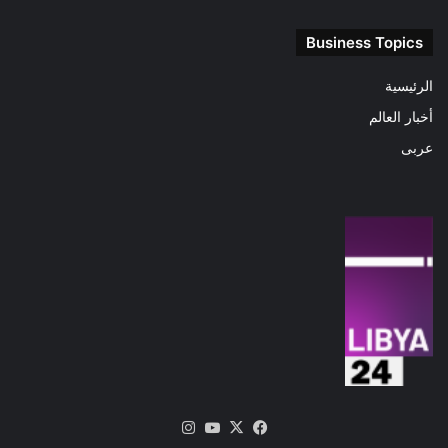
Business Topics
الرئيسية
أخبار العالم
عربى
‫X
فيسبوك
‫YouTube
انستقرام