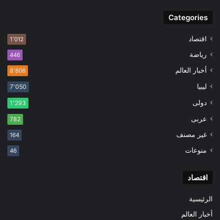
Categories
اقتصاد
1٬012
رياضة
446
أخبار العالم
8٬606
ليبيا
7٬050
دولى
1٬293
عربى
782
غير مصنف
164
منوعات
46
اقتصاد
الرئيسية
أخبار العالم