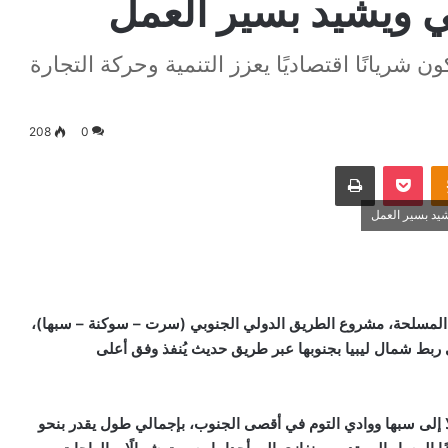
ي ويشيد بسير العمل
شريانًا اقتصاديًا يعزز التنمية وحركة التجارة
208
0
Odnoklassniki
‫Pocket
طباعة
يد بسير العمل
ات المسلحة، مشروع الطريق الدولي الجنوبي (سرت – سوكنة – سبها)،
لى ربط شمال ليبيا بجنوبها عبر طريق حديث يُنفذ وفق أعلى
ا إلى سبها ووادي التوم في أقصى الجنوب، بإجمالي طول يقدر بنحو