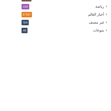
رياضة
446
أخبار العالم
8٬567
غير مصنف
164
منوعات
46