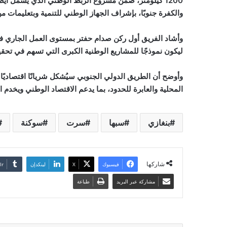
1200 كيلومتر، ضمن مشروع الربط الوطني الذي يشمل أيضً
والكفرة جنوبًا، بإشراف الجهاز الوطني للتنمية وبتعليمات من 
وأشاد الفريق أول ركن صدام حفتر بمستوى العمل الجاري في ا
ليكون نموذجًا للمشاريع الوطنية الكبرى التي تسهم في تحقي
وأوضح أن الطريق الدولي الجنوبي سيُشكل شريانًا اقتصاديًا حيو
المحلية والعابرة للحدود، بما يدعم الاقتصاد الوطني ويخدم
بنغازي
سبها
سرت
سوكنة
شاركها
فيسبوك
‫X
لينكدإن
مشاركة عبر البريد
طباعة