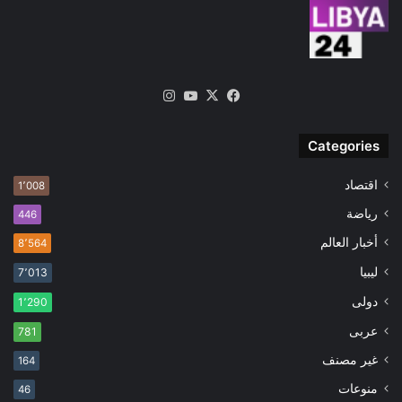
‫X
فيسبوك
‫YouTube
انستقرام
Categories
اقتصاد
1٬008
رياضة
446
أخبار العالم
8٬564
ليبيا
7٬013
دولى
1٬290
عربى
781
غير مصنف
164
منوعات
46