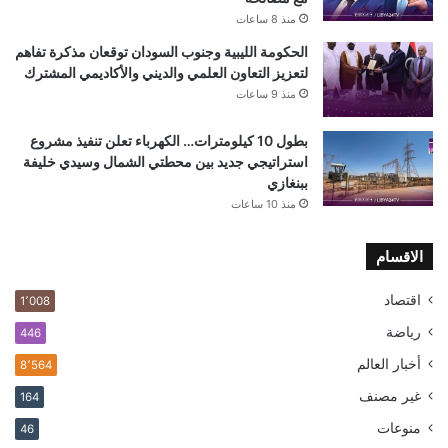
منذ 8 ساعات
الحكومة الليبية وجنوب السودان توقعان مذكرة تفاهم
لتعزيز التعاون العلمي والديني والأكاديمي المشترك
منذ 9 ساعات
بطول 10 كيلومترات… الكهرباء تعلن تنفيذ مشروع
استراتيجي جديد بين محطتي الشمال وسيدي خليفة
ببنغازي
منذ 10 ساعات
الاقسام
اقتصاد
1٬008
رياضة
446
أخبار العالم
8٬564
غير مصنف
164
منوعات
46