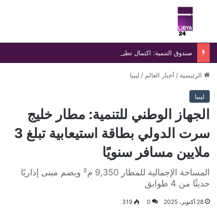
بحث عن
الق
صندوق التنمية: اكتمال تطوير المركب الجامعي بجامعة سبها استعدادًا لانطلاق العام الدراسي الجديد
الرئيسية
/
أخبار العالم
/
ليبيا
ليبيا
الجهاز الوطني للتنمية: مطار خليج
سرت الدولي بطاقة استيعابية تبلغ 3
ملايين مسافر سنويًا
المساحة الإجمالية للمطار 9,350 م² ويضم مبنى إداريًا
حديثًا من 4 طوابق
28 أكتوبر، 2025
0
319