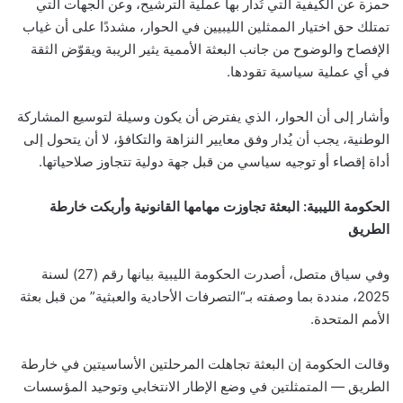
حمزة عن الكيفية التي تُدار بها عملية الترشيح، وعن الجهات التي
تمتلك حق اختيار الممثلين الليبيين في الحوار، مشددًا على أن غياب
الإفصاح والوضوح من جانب البعثة الأممية يثير الريبة ويقوّض الثقة
في أي عملية سياسية تقودها.
وأشار إلى أن الحوار، الذي يفترض أن يكون وسيلة لتوسيع المشاركة
الوطنية، يجب أن يُدار وفق معايير النزاهة والتكافؤ، لا أن يتحول إلى
أداة إقصاء أو توجيه سياسي من قبل جهة دولية تتجاوز صلاحياتها.
الحكومة الليبية: البعثة تجاوزت مهامها القانونية وأربكت خارطة
الطريق
وفي سياق متصل، أصدرت الحكومة الليبية بيانها رقم (27) لسنة
2025، منددة بما وصفته بـ“التصرفات الأحادية والعبثية” من قبل بعثة
الأمم المتحدة.
وقالت الحكومة إن البعثة تجاهلت المرحلتين الأساسيتين في خارطة
الطريق — المتمثلتين في وضع الإطار الانتخابي وتوحيد المؤسسات