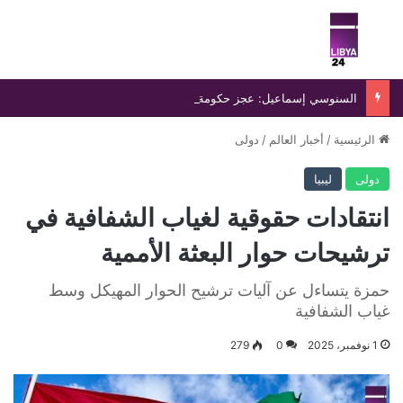
بحث عن
الق
السنوسي إسماعيل: عجز حكومة الدبيبة يفاقم انفلات التشكيلات المسلحة ويهدد أمن ليبيا
الرئيسية
/
أخبار العالم
/
دولى
دولى
ليبيا
انتقادات حقوقية لغياب الشفافية في
ترشيحات حوار البعثة الأممية
حمزة يتساءل عن آليات ترشيح الحوار المهيكل وسط
غياب الشفافية
1 نوفمبر، 2025
0
279