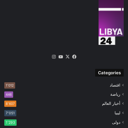
‫X
فيسبوك
‫YouTube
انستقرام
Categories
اقتصاد
1٬012
رياضة
446
أخبار العالم
8٬607
ليبيا
7٬051
دولى
1٬293