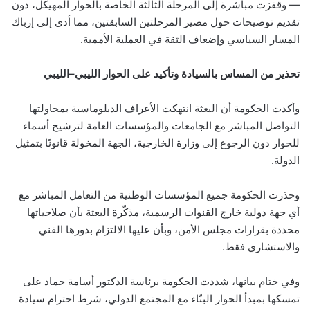
— وقفزت مباشرة إلى المرحلة الثالثة الخاصة بالحوار المهيكل، دون
تقديم توضيحات حول مصير المرحلتين السابقتين، مما أدى إلى إرباك
المسار السياسي وإضعاف الثقة في العملية الأممية.
تحذير من المساس بالسيادة وتأكيد على الحوار الليبي–الليبي
وأكدت الحكومة أن البعثة انتهكت الأعراف الدبلوماسية بمحاولتها
التواصل المباشر مع الجامعات والمؤسسات العامة لترشيح أسماء
للحوار دون الرجوع إلى وزارة الخارجية، الجهة المخولة قانونًا بتمثيل
الدولة.
وحذرت الحكومة جميع المؤسسات الوطنية من التعامل المباشر مع
أي جهة دولية خارج القنوات الرسمية، مذكّرة البعثة بأن صلاحياتها
محددة بقرارات مجلس الأمن، وبأن عليها الالتزام بدورها الفني
والاستشاري فقط.
وفي ختام بيانها، شددت الحكومة برئاسة الدكتور أسامة حماد على
تمسكها بمبدأ الحوار البنّاء مع المجتمع الدولي، شرط احترام سيادة