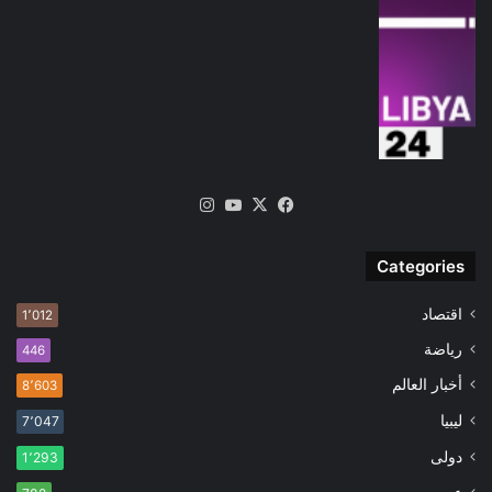
‫X
فيسبوك
‫YouTube
انستقرام
Categories
اقتصاد
1٬012
رياضة
446
أخبار العالم
8٬603
ليبيا
7٬047
دولى
1٬293