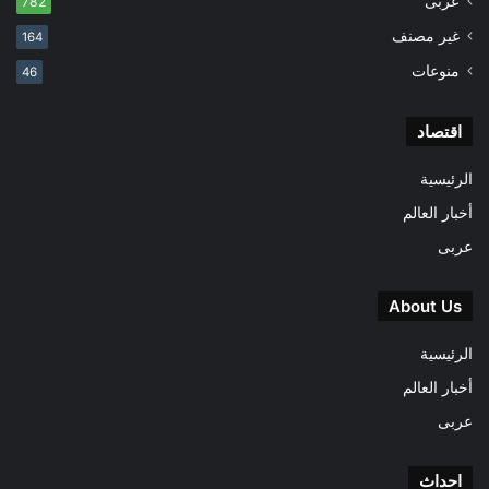
عربى
782
غير مصنف
164
منوعات
46
اقتصاد
الرئيسية
أخبار العالم
عربى
About Us
الرئيسية
أخبار العالم
عربى
احداث