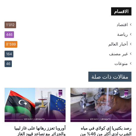
الاقسام
اقتصاد
1٬012
رياضة
446
أخبار العالم
8٬599
غير مصنف
164
منوعات
46
مقالات ذات صلة
رصد بكتيريا إي كولاي في مياه
أوروبا تعزز رهانها على غاز ليبيا
الشرب لدي أكثر من 46% من
والجزائر مع تصاعد قيود الغاز