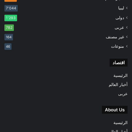
ليبيا
7٬044
دولى
1٬293
عربى
782
غير مصنف
164
منوعات
46
اقتصاد
الرئيسية
أخبار العالم
عربى
About Us
الرئيسية
أخبار العالم