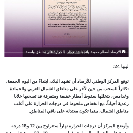
الأرصاد: أمطار خفيفة وانخفاض درجات الحرارة على مناطق واسعة
ليبيا 24:
توقع المركز الوطني للأرصاد أن تشهد البلاد، ابتداءً من اليوم الجمعة،
تكاثراً للسحب من حين لآخر على مناطق الشمال الغربي والحمادة
وغدامس، يتخللها سقوط أمطار خفيفة ومتفرقة قد تصحبها خلايا
رعدية أحياناً، مع انخفاض ملحوظ في درجات الحرارة على أغلب
مناطق الشمال، بينما تكون معتدلة على باقي المناطق.
وأوضح المركز أن درجات الحرارة نهاراً ستتراوح بين 12 و18 درجة