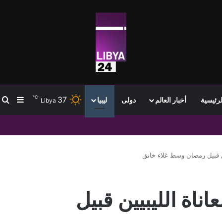
℃
37
ب
إضافة
لرئيسية
أخبار العالم
دولى
ليبيا
Libya
ل لتعزيز استقرار الشبكة
يين قبيل رمضان وسط غلاء خانق
اناة الليبيين قبيل