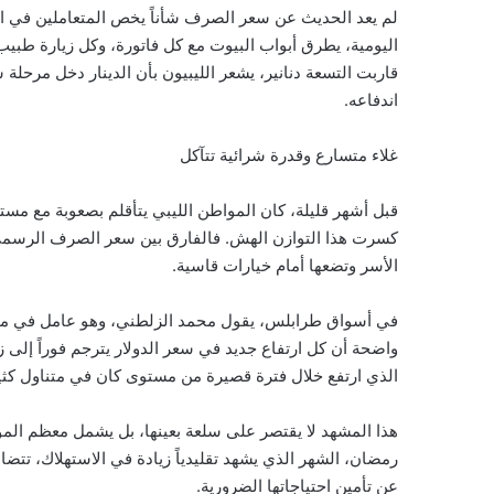
لم يعد الحديث عن سعر الصرف شأناً يخص المتعاملين في السو
اليومية، يطرق أبواب البيوت مع كل فاتورة، وكل زيارة طبي
قاربت التسعة دنانير، يشعر الليبيون بأن الدينار دخل مرحل
اندفاعه.
غلاء متسارع وقدرة شرائية تتآكل
قبل أشهر قليلة، كان المواطن الليبي يتأقلم بصعوبة مع مستو
كسرت هذا التوازن الهش. فالفارق بين سعر الصرف الرسمي 
الأسر وتضعها أمام خيارات قاسية.
في أسواق طرابلس، يقول محمد الزلطني، وهو عامل في متجر ل
واضحة أن كل ارتفاع جديد في سعر الدولار يترجم فوراً إلى زي
الذي ارتفع خلال فترة قصيرة من مستوى كان في متناول كثير
هذا المشهد لا يقتصر على سلعة بعينها، بل يشمل معظم الموا
رمضان، الشهر الذي يشهد تقليدياً زيادة في الاستهلاك، تتض
عن تأمين احتياجاتها الضرورية.