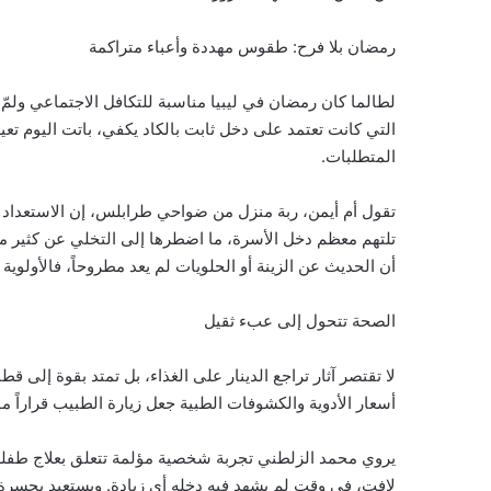
رمضان بلا فرح: طقوس مهددة وأعباء متراكمة
لطالما كان رمضان في ليبيا مناسبة للتكافل الاجتماعي ولمّ 
التي كانت تعتمد على دخل ثابت بالكاد يكفي، باتت اليوم تعي
المتطلبات.
تقول أم أيمن، ربة منزل من ضواحي طرابلس، إن الاستعداد لر
تلتهم معظم دخل الأسرة، ما اضطرها إلى التخلي عن كثير من 
أن الحديث عن الزينة أو الحلويات لم يعد مطروحاً، فالأولوية 
الصحة تتحول إلى عبء ثقيل
لا تقتصر آثار تراجع الدينار على الغذاء، بل تمتد بقوة إلى قط
أسعار الأدوية والكشوفات الطبية جعل زيارة الطبيب قراراً مؤجلا
يروي محمد الزلطني تجربة شخصية مؤلمة تتعلق بعلاج طفله
لافت، في وقت لم يشهد فيه دخله أي زيادة. ويستعيد بحسرة أي