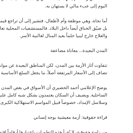
اليوم إلى عبء مالي لا يستهان به.
أما نجاة، وهي موظفة وأم لأطفال، فتشير إلى أن تراجع قيمة
بل ضيّق الخناق أيضاً داخل البلاد. فالمستشفيات المحلية ت
والعلاج خارج ليبيا حلماً بعيد المنال لغالبية الأسر.
المدن البعيدة… معاناة مضاعفة
تتفاوت آثار الأزمة بين المدن، لكن المناطق البعيدة عن موا
تضاف إلى الأسعار المرتفعة أصلاً، ما يجعل السلع الأساسية أ
يوضح الإعلامي أحمد الحضيري أن الأسواق في بعض المدن ا
الساحلية. ويضيف أن السكان يعتمدون بشكل شبه كامل على ال
وسلاسل الإمداد، خصوصاً قبيل المواسم الاستهلاكية الكبرى.
قراءة حقوقية: أزمة معيشية بوجه إنساني
من زاوية حقوقية، لا تُقرأ هذه التطورات باعتبارها أرقاماً 