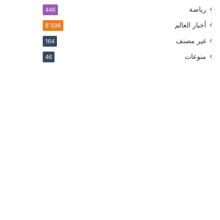
رياضة
446
أخبار العالم
8٬596
غير مصنف
164
منوعات
46