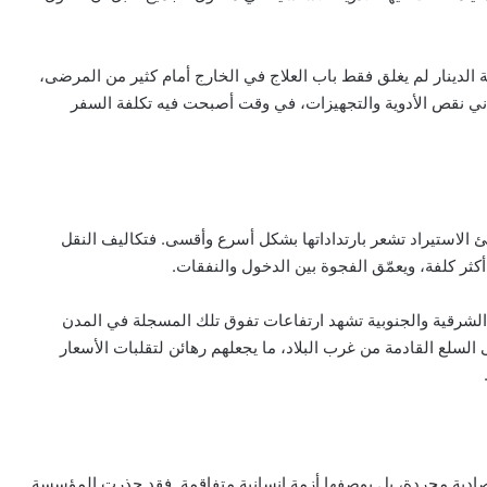
 الدينار لم يغلق فقط باب العلاج في الخارج أمام كثير من المرضى،
عاني نقص الأدوية والتجهيزات، في وقت أصبحت فيه تكلفة السفر
نئ الاستيراد تشعر بارتداداتها بشكل أسرع وأقسى. فتكاليف النقل
كثر كلفة، ويعمّق الفجوة بين الدخول والنفقات.
لشرقية والجنوبية تشهد ارتفاعات تفوق تلك المسجلة في المدن
سلع القادمة من غرب البلاد، ما يجعلهم رهائن لتقلبات الأسعار
اقتصادية مجردة، بل بوصفها أزمة إنسانية متفاقمة. فقد حذرت المؤسسة