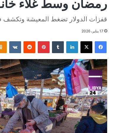
رمضان وسط غلاء خان
قفزات الدولار تضغط المعيشة وتكشف ف
17 يناير، 2026
فيسبوك
‫X
لينكدإن
بينتيريست