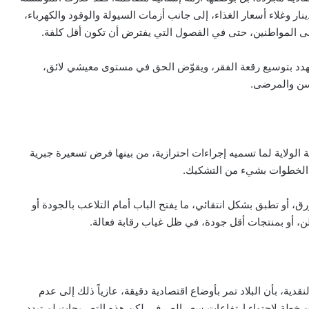
نار وغلاء أسعار الغذاء، إلى جانب أزمات السيولة والوقود والكهرباء،
لى المواطنين، حتى في الفصول التي يفترض أن تكون أقل كلفة.
هدد بتوسيع رقعة الفقر، ويقوّض الحق في مستوى معيشي لائق،
لسن والمرضى.
 الولاية لما تسميه إجراءات احترازية، من بينها فرض تسعيرة جبرية
ه الخطوات بشيء من التشكيك.
ق، أو تطبق بشكل انتقائي، ما يفتح الباب أمام التلاعب بالجودة أو
ن، أو بمنتجات أقل جودة، في ظل غياب رقابة فعالة.
ة، بأن البلاد تمر بأوضاع اقتصادية دقيقة، عازياً ذلك إلى عدم
ن خطة لاحتواء ارتفاعات سعر الصرف، لكن هذه التصريحات لم تبدد