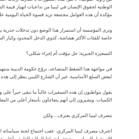
الوطنية لحقوق الإنسان في ليبيا من تداعيات انهيار قيمة الدي
مؤكدة أن هذه العوامل مجتمعة تزيد قسوة الحياة اليومية ع
وترى المؤسسة أن استمرار هذا الوضع دون تدخلات جذرية ي
خاصة للفئات الأكثر هشاشة، كذوي الدخل المحدود وكبار ا
التسعيرة الجبرية: حل مؤقت أم إجراء شكلي؟
في مواجهة هذا الضغط المتصاعد، تروّج حكومة الدبيبة منتهية
لبعض السلع الأساسية. غير أن الشارع الليبي ينظر إلى هذ
يقول مواطنون إن هذه التسعيرات غالباً ما تبقى حبراً على ور
الكميات. ويشيرون إلى أنهم يتفاجأون بأسعار أعلى من المعل
مصرف ليبيا المركزي يعترف… ولكن
اعترف مصرف ليبيا المركزي، عقب اجتماع لجنة سياساته النقدي
الاستقرار السياسي وضعف انضباط المالية العامة. وأعلن ع