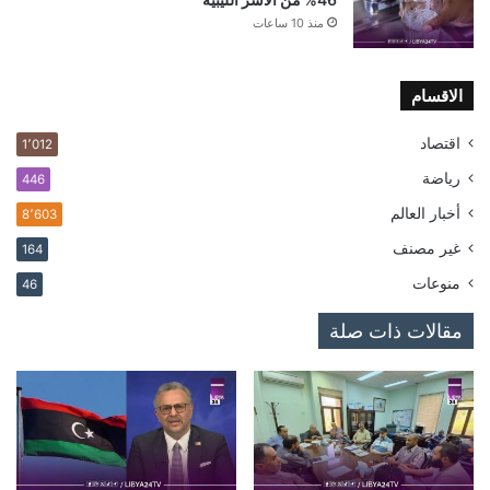
منذ 10 ساعات
الاقسام
اقتصاد
1٬012
رياضة
446
أخبار العالم
8٬603
غير مصنف
164
منوعات
46
مقالات ذات صلة