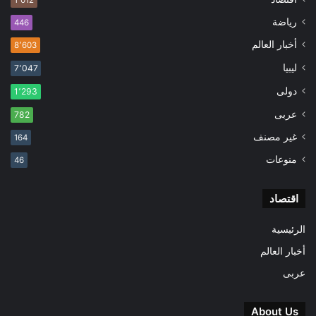
رياضة
446
أخبار العالم
8٬603
ليبيا
7٬047
دولى
1٬293
عربى
782
غير مصنف
164
منوعات
46
اقتصاد
الرئيسية
أخبار العالم
عربى
About Us