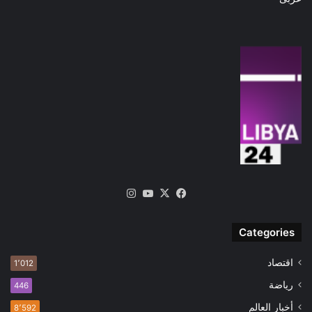
‫X
فيسبوك
‫YouTube
انستقرام
Categories
اقتصاد
1٬012
رياضة
446
أخبار العالم
8٬592