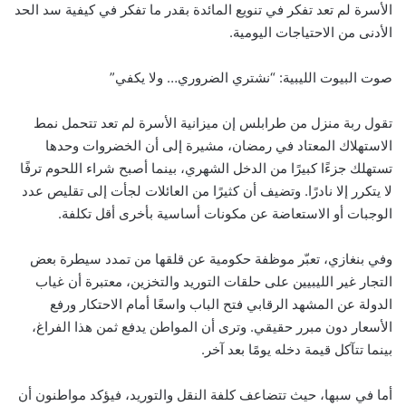
الأسرة لم تعد تفكر في تنويع المائدة بقدر ما تفكر في كيفية سد الحد
الأدنى من الاحتياجات اليومية.
صوت البيوت الليبية: “نشتري الضروري… ولا يكفي”
تقول ربة منزل من طرابلس إن ميزانية الأسرة لم تعد تتحمل نمط
الاستهلاك المعتاد في رمضان، مشيرة إلى أن الخضروات وحدها
تستهلك جزءًا كبيرًا من الدخل الشهري، بينما أصبح شراء اللحوم ترفًا
لا يتكرر إلا نادرًا. وتضيف أن كثيرًا من العائلات لجأت إلى تقليص عدد
الوجبات أو الاستعاضة عن مكونات أساسية بأخرى أقل تكلفة.
وفي بنغازي، تعبّر موظفة حكومية عن قلقها من تمدد سيطرة بعض
التجار غير الليبيين على حلقات التوريد والتخزين، معتبرة أن غياب
الدولة عن المشهد الرقابي فتح الباب واسعًا أمام الاحتكار ورفع
الأسعار دون مبرر حقيقي. وترى أن المواطن يدفع ثمن هذا الفراغ،
بينما تتآكل قيمة دخله يومًا بعد آخر.
أما في سبها، حيث تتضاعف كلفة النقل والتوريد، فيؤكد مواطنون أن