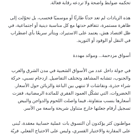
تحكمه ضوابط واضحة ولا تردعه رقابة فعالة.
هذه الزيادات لم تعد حدثًا طارئًا أو موسميًا فحسب، بل تحوّلت إلى
ظاهرة مستمرة، تتفاقم حدتها مع كل مناسبة دينية أو اجتماعية، في
ظل اقتصاد هش، يعتمد على الاستيراد، ويتأثر سريعًا بأي اضطراب
في النقل أو الوقود أو التوريد.
أسواق مزدحمة… وموائد مهددة
في جولة داخل عدد من الأسواق الشعبية في مدن الشرق والغرب
والجنوب، تتشابه المشاهد وتختلف التفاصيل. ازدحام نسبي، حركة
شراء حذرة، ونقاشات لا تنتهي بين الباعة والزبائن حول الأسعار.
الخضروات، التي تشكّل العمود الفقري للمائدة الرمضانية، قفزت
أسعارها بنسب متفاوتة، فيما واصلت اللحوم والدواجن والبيض
تسجيل أرقام جعلتها خارج متناول شريحة واسعة من الأسر.
مواطنون كثر يؤكدون أن التسوق بات عملية حسابية معقدة، تُبنى
على المقارنة والاختيار القسري، وليس على الاحتياج الفعلي. فربّة