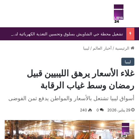
بحث عن
الق
تشغيل محطة حي الشاويش بسلوق وتحسين التغذية الكهربائية لنحو 174 منزلًا بعد ثلاث سنوات من التذبذب
الرئيسية
/
أخبار العالم
/
ليبيا
ليبيا
غلاء الأسعار يرهق الليبيين قبيل
رمضان وسط غياب الرقابة
أسواق ليبيا تشتعل بالأسعار والمواطن يدفع ثمن الفوضى
29 يناير، 2026
0
240