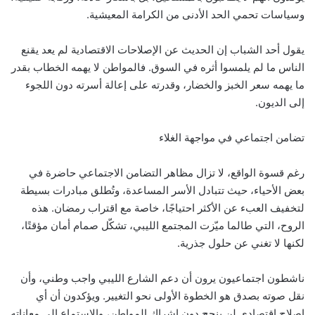
وسياسات تحمي الحد الأدنى من الكرامة المعيشية.
يقول أحد الشباب إن الحديث عن الإصلاحات الاقتصادية لم يعد يقنع
الناس ما لم يلمسوا أثره في السوق. فالمواطن لا يهمه الخطاب بقدر
ما يهمه سعر الخبز والخضار، وقدرته على إعالة أسرته دون اللجوء
إلى الديون.
تضامن اجتماعي في مواجهة الغلاء
رغم قسوة الواقع، لا تزال مظاهر التضامن الاجتماعي حاضرة في
بعض الأحياء، حيث تتبادل الأسر المساعدة، وتُطلق مبادرات بسيطة
لتخفيف العبء عن الأكثر احتياجًا، خاصة مع اقتراب رمضان. هذه
الروح، التي طالما ميّزت المجتمع الليبي، تشكّل صمام أمان مؤقتًا،
لكنها لا تغني عن حلول جذرية.
ناشطون اجتماعيون يرون أن دعم الشارع الليبي واجب وطني، وأن
نقل صوته بصدق هو الخطوة الأولى نحو التغيير. ويؤكدون أن أي
إصلاح اقتصادي لن ينجح دون إشراك المواطن، والاستماع إلى معاناته