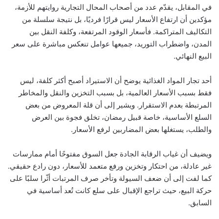
في المقابل، يقدّم عدد من أصحاب المحال التجارية روايتهم للأزمة،
مؤكدين أن ارتفاع الأسعار ليس قرارًا فرديًا، بل نتيجة سلسلة من
التكاليف المتراكمة. فأسعار الوقود المرتفعة، وكلفة النقل بين
المدن، واضطراب التوريد، جميعها عوامل تنعكس مباشرة على سعر
البيع النهائي.
أحد تجار المواد الغذائية يوضح أن الاستيراد أصبح أكثر كلفة، ليس
فقط بسبب الأسعار العالمية، بل بسبب التخزين والنقل والمخاطر
المرتبطة بعدم الاستقرار. ويشير إلى أن قلة المعروض من بعض
السلع الأساسية، خاصة قبيل رمضان، تخلق فجوة بين العرض
والطلب، يستغلها بعض المضاربين لرفع الأسعار.
ويضيف أن غياب الرقابة الجادة جعل السوق مفتوحًا أمام ممارسات
غير عادلة، من احتكار وتخزين ورفع متعمد للأسعار، دون رادع حقيقي.
كما لفت إلى أن ضعف السيولة وتأخر صرف المرتبات أثّرا سلبًا على
حركة البيع، حيث تراجع الإقبال على سلع كانت تُعد أساسية في
السابق.