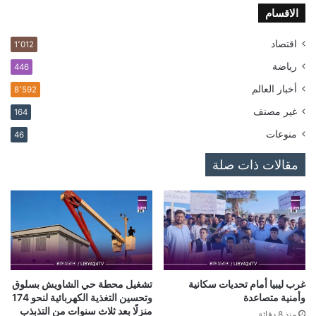
الاقسام
اقتصاد
1٬012
رياضة
446
أخبار العالم
8٬592
غير مصنف
164
منوعات
46
مقالات ذات صلة
غرب ليبيا أمام تحديات سكانية
تشغيل محطة حي الشاويش بسلوق
وأمنية متصاعدة
وتحسين التغذية الكهربائية لنحو 174
منزلًا بعد ثلاث سنوات من التذبذب
منذ 8 دقائق