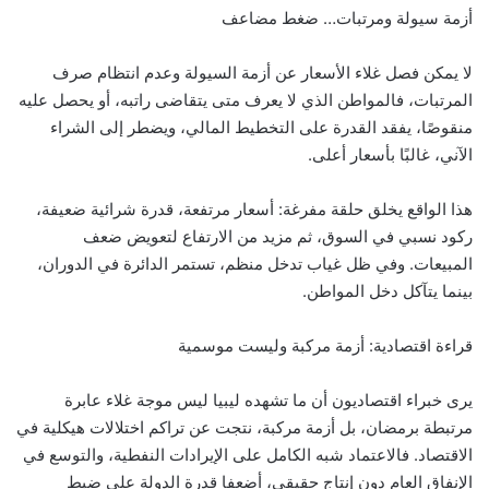
أزمة سيولة ومرتبات… ضغط مضاعف
لا يمكن فصل غلاء الأسعار عن أزمة السيولة وعدم انتظام صرف
المرتبات، فالمواطن الذي لا يعرف متى يتقاضى راتبه، أو يحصل عليه
منقوصًا، يفقد القدرة على التخطيط المالي، ويضطر إلى الشراء
الآني، غالبًا بأسعار أعلى.
هذا الواقع يخلق حلقة مفرغة: أسعار مرتفعة، قدرة شرائية ضعيفة،
ركود نسبي في السوق، ثم مزيد من الارتفاع لتعويض ضعف
المبيعات. وفي ظل غياب تدخل منظم، تستمر الدائرة في الدوران،
بينما يتآكل دخل المواطن.
قراءة اقتصادية: أزمة مركبة وليست موسمية
يرى خبراء اقتصاديون أن ما تشهده ليبيا ليس موجة غلاء عابرة
مرتبطة برمضان، بل أزمة مركبة، نتجت عن تراكم اختلالات هيكلية في
الاقتصاد. فالاعتماد شبه الكامل على الإيرادات النفطية، والتوسع في
الإنفاق العام دون إنتاج حقيقي، أضعفا قدرة الدولة على ضبط