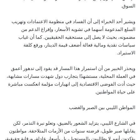
السوق.
ويشير أحد الخبراء إلى أن الفساد في منظومة الاعتمادات وتهريب
السلع المدعومة أسهما في تشويه الأسعار، وإفراغ الدعم من
مضمونه، بحيث لا يصل إلى مستحقيه الحقيقيين. كما أن غياب
سياسات نقدية ومالية فعالة أضعف قيمة الدينار، ورفع كلفة
الاستيراد.
ويحذر الخبير من أن استمرار هذا المسار قد يقود إلى تدهور أعمق
في العملة المحلية، مستشهدًا بتجارب دول شهدت مسارات مشابهة،
حيث أدت الفوضى الاقتصادية إلى انهيارات مؤلمة انعكست مباشرة
على حياة المواطنين.
المواطن الليبي بين الصبر والغضب
في الشارع الليبي، يتزايد الشعور بالضيق، وتعلو نبرة التذمر، لكن
يقابلها صبر طويل، فرضته سنوات من الأزمات المتلاحقة. مواطنون
يؤكدون أنهم لا يطالبون بالمستحيل، بل بأسعار عادلة، ورقابة حقيقية،