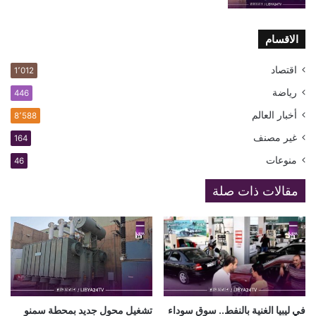
الاقسام
اقتصاد
1٬012
رياضة
446
أخبار العالم
8٬588
غير مصنف
164
منوعات
46
مقالات ذات صلة
في ليبيا الغنية بالنفط.. سوق سوداء
تشغيل محول جديد بمحطة سمنو