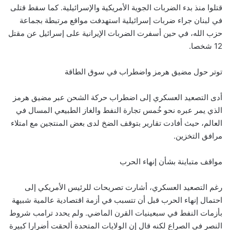
قتلوا منذ بدء الضربات الجوية الأمريكية والإسرائيلية. كما سقط قتلى
في لبنان جراء ضربات إسرائيلية استهدفت مواقع مرتبطة بجماعة
حزب الله، في حين أسفرت الضربات الإيرانية على إسرائيل عن مقتل
12 شخصا.
توتر حول مضيق هرمز واضطراب في سوق الطاقة
أدى التصعيد العسكري إلى اضطراب حركة الشحن عبر مضيق هرمز
الذي يمر عبره نحو خُمس تجارة النفط والغاز الطبيعي المسال في
العالم، حيث أفادت تقارير بتوقف الضخ لدى بعض المنتجين مع امتلاء
مرافق التخزين.
مواقف متباينة بشأن إنهاء الحرب
رغم التصعيد العسكري، أشارت تصريحات للرئيس الأمريكي إلى
احتمال إنهاء الحرب قبل أن تتسبب في أزمة اقتصادية عالمية شبيهة
بأزمات النفط في سبعينيات القرن الماضي. ولم يحدد ترامب شروط
النصر في الصراع لكنه قال إن الولايات المتحدة ألحقت أضرارا كبيرة