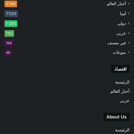
أخبار العالم
8٬588
ليبيا
7٬033
دولى
1٬293
عربى
782
غير مصنف
164
منوعات
46
اقتصاد
الرئيسية
أخبار العالم
عربى
About Us
الرئيسية