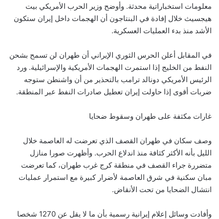
معلومات استخباراتية محدثة. وأوضح وزير الحرب الأمريكي بيت
هيجسيث خلال إفادة في البنتاجون أن الهجمات داخل إيران ستكون
الأشد منذ بدء العمليات العسكرية.
في المقابل أعلن الحرس الثوري الإيراني أن طهران لن تسمح بشحن
النفط من الخليج إذا استمرت الهجمات الأمريكية والإسرائيلية. ورد
الرئيس الأمريكي دونالد ترامب بالتحذير من أن واشنطن ستوجه
ضربات أقوى إذا حاولت إيران تعطيل صادرات النفط عبر المنطقة.
غارات مكثفة على طهران وسقوط ضحايا
وصف سكان في طهران القصف الذي تعرضت له العاصمة خلال
الليل بأنه الأكثر كثافة منذ اندلاع الحرب. وأظهرت صورا منازل
متضررة جراء القصف في منطقة كرج غرب طهران، كما تعرضت
مبان سكنية في شرق العاصمة لأضرار كبيرة مع استمرار عمليات
انتشال الضحايا من تحت الأنقاض.
وأفادت وسائل إعلام إيرانية رسمية بأن ما لا يقل عن 1270 شخصا