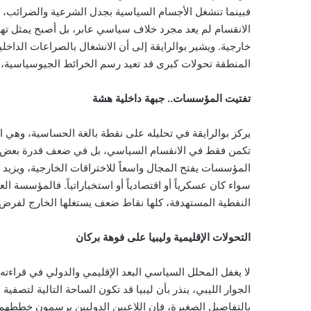
فبينما تنشغل الأجسام السياسية بجدل الشرعية والضرائب، 
الانقسام لم يعد مجرد خلاف سياسي عابر، بل أصبح يمثل تهدي
خارجية. ويشير بوالرايقة إلى أن الانشغال بالصراعات الداخ
المنطقة تحولات كبرى قد تعيد رسم الخرائط الجيوسياسية، و
تفتيت المؤسسات.. جبهة داخلية هشة
يركز بوالرايقة في تحليله على نقطة بالغة الحساسية، وهي 
تكمن فقط في الانقسام السياسي، بل في ضعف قدرة بعض ا
المؤسسات يفتح المجال واسعاً للاختراقات الخارجية، ويزيد
سواء كان عسكرياً أو اقتصادياً أو استخباراتياً. فالمؤسسة 
النفطية المستهدفة، كلها نقاط ضعف يستغلها الخارج لفرض 
التحولات الإقليمية وليبيا على فوهة بركان
لا يغفل المحلل السياسي البعد الإقليمي والدولي في قراءت
الجوار الليبي، ينذر بأن ليبيا قد تكون الساحة التالية لتصفية
بالتفاصيل الصغيرة، فإن اللاعبين الدوليين يرسمون خططهم ا