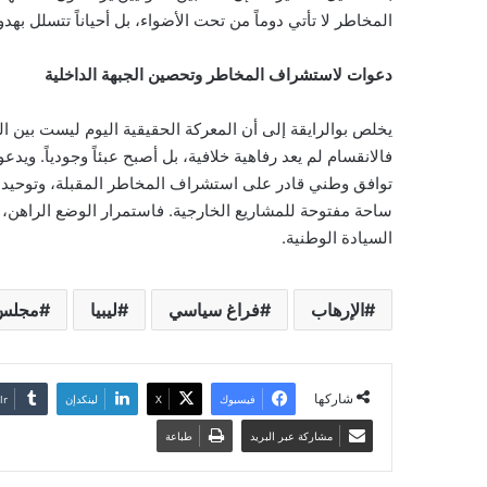
المخاطر لا تأتي دوماً من تحت الأضواء، بل أحياناً تتسلل به
دعوات لاستشراف المخاطر وتحصين الجبهة الداخلية
يخلص بوالرايقة إلى أن المعركة الحقيقية اليوم ليست بين 
فالانقسام لم يعد رفاهية خلافية، بل أصبح عبئاً وجودياً. وي
توافق وطني قادر على استشراف المخاطر المقبلة، وتوحيد ا
ساحة مفتوحة للمشاريع الخارجية. فاستمرار الوضع الراهن، و
السيادة الوطنية.
الإرهاب
فراغ سياسي
ليبيا
مجلس 
شاركها
فيسبوك
‫X
لينكدإن
مشاركة عبر البريد
طباعة