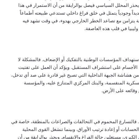
يحذر المحلل السياسي فيصل بوالرايقة من أن الاستمرار في هذا
داً وجودياً يتمثل في خلق فراغ داخلي تستدعي طبيعته أطماعاً
لية يتزامن مع تصاعد الخطر الخارجي بهدوء، في وقت تشهد فيه
ليبيا في قلب هذه العاصفة.
استهداف المؤسسات الوطنية بالتفكيك أو الإضعاف. فالمشكلة لا
لأجسام على استشراف المستقبل. ويؤكد أن العمل على تفتيت
 من هشاشة الجبهة الداخلية التي تصبح غير قادرة على صد أي تدخل،
العسكرية المنقسمة، والبنك المركزي المتنازع عليه، والمؤسسة
وقائعه على الأرض.
ه. فالتسارع المحموم في التحالفات والصراعات بالمنطقة، خاصة في
 الحسابات أو إعادة ترتيب الأوراق. وبينما تنشغل القوى المحلية
لكبرى، مستغلين حالة الفراغ والانقسام. ويحذر بوالرايقة من أن