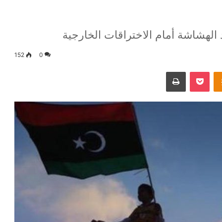
 الهشاشة أمام الاختراقات الخارجية
152
0
Odnoklassniki
‫Pocket
طباعة