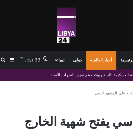
℃
33
ب
إضافة
لرئيسية
أخبار العالم
دولى
ليبيا
Libya
وتشاد لتعزيز التجارة والتنمية
رج على المشهد الليبي
سي يفتح شهية الخارج