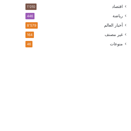
اقتصاد
1٬010
رياضة
446
أخبار العالم
8٬579
غير مصنف
164
منوعات
46