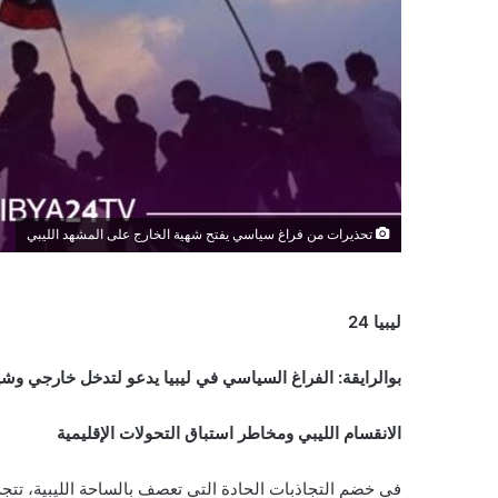
تحذيرات من فراغ سياسي يفتح شهية الخارج على المشهد الليبي
ليبيا 24
بوالرايقة: الفراغ السياسي في ليبيا يدعو لتدخل خارجي وش
الانقسام الليبي ومخاطر استباق التحولات الإقليمية
في خضم التجاذبات الحادة التي تعصف بالساحة الليبية، تتجه