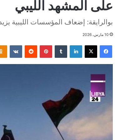
على المشهد الليبي
بوالرايقة: إضعاف المؤسسات الليبية يزيد
10 مارس، 2026
فيسبوك
‫X
لينكدإن
بينتيريست