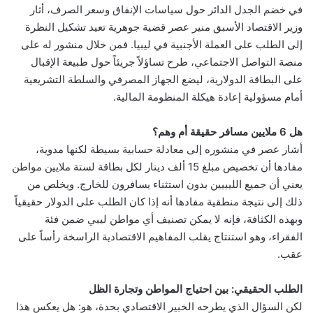
في خضم الجدل الدائر حول سياسات الإنفاق وسعر الصرف، أثار
وزير الاقتصاد الأسبق منير عصر قضية جوهرية تعيد تشكيل النظرة
إلى الطلب على العملة الأجنبية في ليبيا. فمن خلال منشور له على
منصة التواصل الاجتماعي، طرح تساؤلاً جريئاً حول طبيعة الإقبال
على البطاقة الدولارية، ليضع الجهاز المصرفي والسلطة التشريعية
أمام مسؤولية إعادة هيكلة المنظومة المالية.
هل 6 ملايين مسافر حقيقة أم وهم؟
أشار عصر في منشوره إلى معادلة حسابية بسيطة لكنها مدوية،
مفادها أن تخصيص مبلغ 15 ألف دينار لكل بطاقة لستة ملايين مواطن
يعني أن جميع الليبيين بدون استثناء يسافرون للخارج. ويخلص من
ذلك إلى نتيجة منطقية مفادها أنه إذا كان الطلب على الدولار حقيقياً
وبهذه الكثافة، فإنه لا يمكن تصنيف أي مواطن ليبي ضمن فئة
الفقراء، وهو استنتاج يقلب المفاهيم الاقتصادية الراسخة رأساً على
عقب.
الطلب الحقيقي: بين احتياج المواطن وتجارة الظل
لكن السؤال الذي يطرحه الخبير الاقتصادي بحدة، هو: هل يعكس هذا