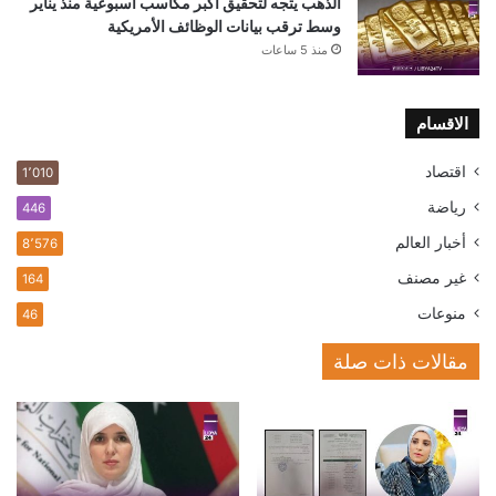
الذهب يتجه لتحقيق أكبر مكاسب أسبوعية منذ يناير
وسط ترقب بيانات الوظائف الأمريكية
منذ 5 ساعات
الاقسام
اقتصاد
1٬010
رياضة
446
أخبار العالم
8٬576
غير مصنف
164
منوعات
46
مقالات ذات صلة