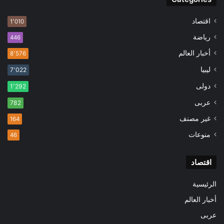
اقتصاد
1٬010
رياضة
446
أخبار العالم
8٬576
ليبيا
7٬022
دولى
1٬292
عربى
782
غير مصنف
164
منوعات
46
اقتصاد
الرئيسية
أخبار العالم
عربى