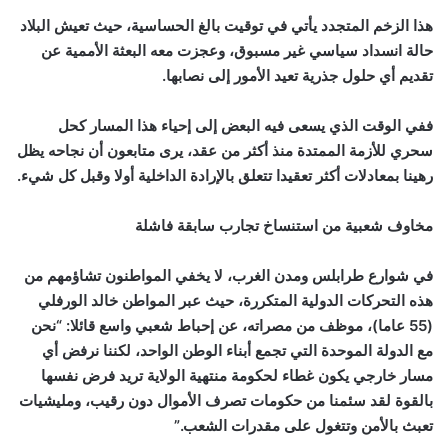
هذا الزخم المتجدد يأتي في توقيت بالغ الحساسية، حيث تعيش البلاد
حالة انسداد سياسي غير مسبوق، وعجزت معه البعثة الأممية عن
تقديم أي حلول جذرية تعيد الأمور إلى نصابها.
ففي الوقت الذي يسعى فيه البعض إلى إحياء هذا المسار كحل
سحري للأزمة الممتدة منذ أكثر من عقد، يرى متابعون أن نجاحه يظل
رهينا بمعادلات أكثر تعقيدا تتعلق بالإرادة الداخلية أولا وقبل كل شيء.
مخاوف شعبية من استنساخ تجارب سابقة فاشلة
في شوارع طرابلس ومدن الغرب، لا يخفي المواطنون تشاؤمهم من
هذه التحركات الدولية المتكررة، حيث عبر المواطن خالد الورفلي
(55 عاما)، موظف من مصراته، عن إحباط شعبي واسع قائلا: “نحن
مع الدولة الموحدة التي تجمع أبناء الوطن الواحد، لكننا نرفض أي
مسار خارجي يكون غطاء لحكومة منتهية الولاية تريد فرض نفسها
بالقوة لقد سئمنا من حكومات تصرف الأموال دون رقيب، ومليشيات
تعبث بالأمن وتتغول على مقدرات الشعب.”