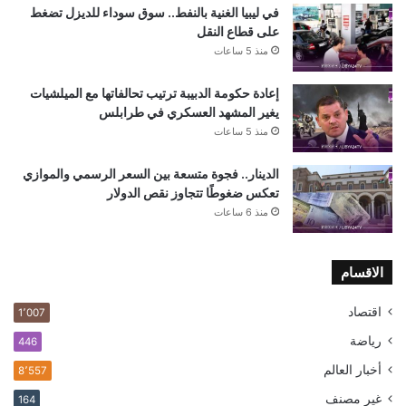
في ليبيا الغنية بالنفط.. سوق سوداء للديزل تضغط
على قطاع النقل
منذ 5 ساعات
إعادة حكومة الدبيبة ترتيب تحالفاتها مع الميلشيات
يغير المشهد العسكري في طرابلس
منذ 5 ساعات
الدينار.. فجوة متسعة بين السعر الرسمي والموازي
تعكس ضغوطًا تتجاوز نقص الدولار
منذ 6 ساعات
الاقسام
اقتصاد
1٬007
رياضة
446
أخبار العالم
8٬557
غير مصنف
164