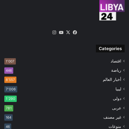
‫X
فيسبوك
‫YouTube
انستقرام
Categories
اقتصاد
1٬007
رياضة
446
أخبار العالم
8٬557
ليبيا
7٬006
دولى
1٬290
عربى
781
غير مصنف
164
منوعات
46