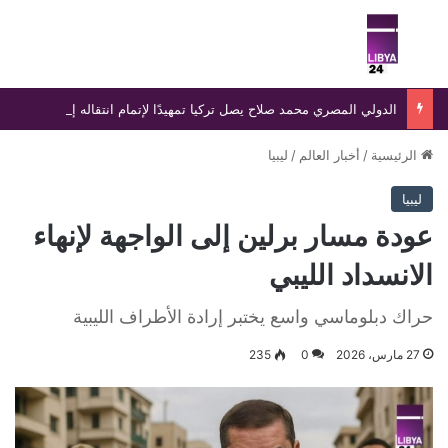
بحث عن
الق
الدولي المصري محمد صلاح يصل تركيا تمهيدًا لإتمام انتقاله إلى طرابزون سبور وسط استقبال جماهيري واسع
الرئيسية
/
أخبار العالم
/
ليبيا
ليبيا
عودة مسار برلين إلى الواجهة لإنهاء
الانسداد الليبي
حراك دبلوماسي واسع يختبر إرادة الأطراف الليبية
27 مارس، 2026
0
235