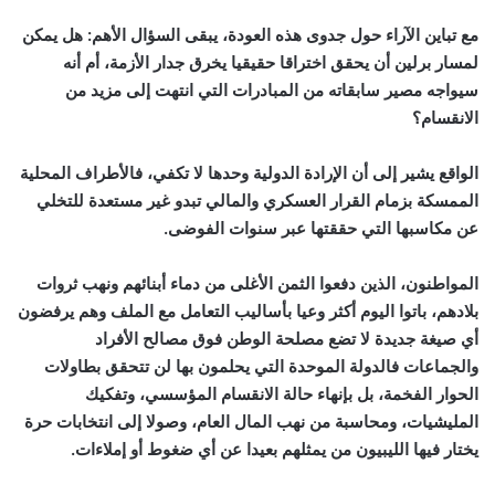
مع تباين الآراء حول جدوى هذه العودة، يبقى السؤال الأهم: هل يمكن
لمسار برلين أن يحقق اختراقا حقيقيا يخرق جدار الأزمة، أم أنه
سيواجه مصير سابقاته من المبادرات التي انتهت إلى مزيد من
الانقسام؟
الواقع يشير إلى أن الإرادة الدولية وحدها لا تكفي، فالأطراف المحلية
الممسكة بزمام القرار العسكري والمالي تبدو غير مستعدة للتخلي
عن مكاسبها التي حققتها عبر سنوات الفوضى.
المواطنون، الذين دفعوا الثمن الأغلى من دماء أبنائهم ونهب ثروات
بلادهم، باتوا اليوم أكثر وعيا بأساليب التعامل مع الملف وهم يرفضون
أي صيغة جديدة لا تضع مصلحة الوطن فوق مصالح الأفراد
والجماعات فالدولة الموحدة التي يحلمون بها لن تتحقق بطاولات
الحوار الفخمة، بل بإنهاء حالة الانقسام المؤسسي، وتفكيك
المليشيات، ومحاسبة من نهب المال العام، وصولا إلى انتخابات حرة
يختار فيها الليبيون من يمثلهم بعيدا عن أي ضغوط أو إملاءات.