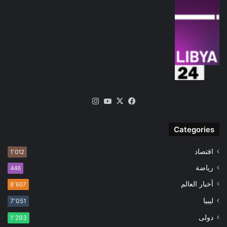
‫X
فيسبوك
‫YouTube
انستقرام
Categories
اقتصاد
1٬012
رياضة
446
أخبار العالم
8٬607
ليبيا
7٬051
دولى
1٬293