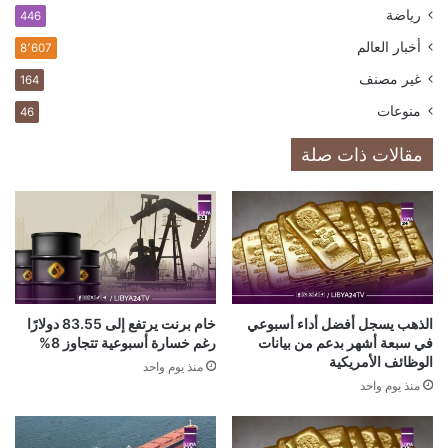
رياضة
446
أخبار العالم
8٬607
غير مصنف
164
منوعات
46
مقالات ذات صلة
الذهب يسجل أفضل أداء أسبوعي
خام برنت يرتفع إلى 83.55 دولارًا
في سبعة أشهر بدعم من بيانات
رغم خسارة أسبوعية تتجاوز 8%
الوظائف الأمريكية
منذ يوم واحد
منذ يوم واحد