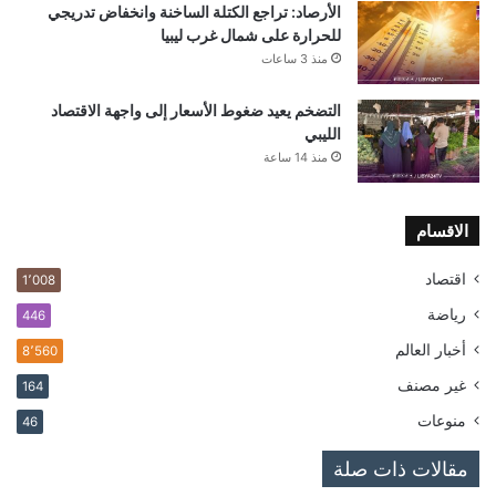
الأرصاد: تراجع الكتلة الساخنة وانخفاض تدريجي
للحرارة على شمال غرب ليبيا
منذ 3 ساعات
التضخم يعيد ضغوط الأسعار إلى واجهة الاقتصاد
الليبي
منذ 14 ساعة
الاقسام
اقتصاد
1٬008
رياضة
446
أخبار العالم
8٬560
غير مصنف
164
منوعات
46
مقالات ذات صلة