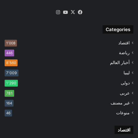
‫X
فيسبوك
‫YouTube
انستقرام
Categories
اقتصاد
1٬008
رياضة
446
أخبار العالم
8٬560
ليبيا
7٬009
دولى
1٬290
عربى
781
غير مصنف
164
منوعات
46
اقتصاد