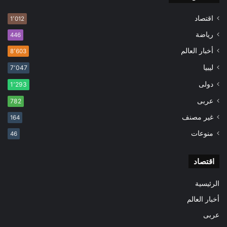
اقتصاد
1٬012
رياضة
446
أخبار العالم
8٬603
ليبيا
7٬047
دولى
1٬293
عربى
782
غير مصنف
164
منوعات
46
اقتصاد
الرئيسية
أخبار العالم
عربى