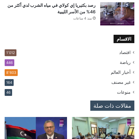
رصد بكتيريا إي كولاي في مياه الشرب لدي أكثر من
46% من الأسر الليبية
منذ 4 ساعات
الاقسام
اقتصاد
1٬012
رياضة
446
أخبار العالم
8٬603
غير مصنف
164
منوعات
46
مقالات ذات صلة