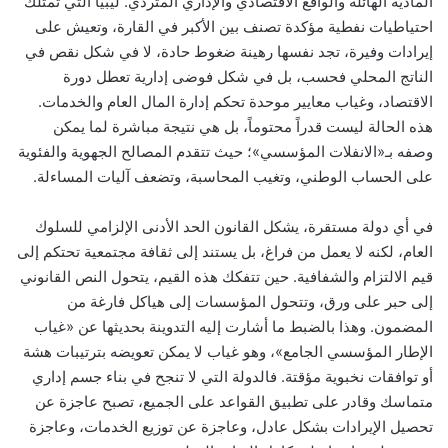
المادية الهائلة والواقع الاقتصادي والإداري المتردي. ليبيا التي تمتلك
احتياطيات نفطية مؤكدة تصنف بين الأكبر في القارة، وتعيش على
إيرادات وفيرة، تجد نفسها رهينة ضغوط حادة، لا في شكل نقص في
الناتج المحلي فحسب، بل في شكل فوضى إدارية تعطل دورة
الاقتصاد، وغياب معايير موحدة تحكم إدارة المال العام والخدمات.
هذه الحالة ليست قدراً محتوماً، بل هي نتيجة مباشرة لما يمكن
وصفه بـ«الانفلات المؤسسي»؛ حيث تتقدم المصالح الجهوية والفئوية
على الحساب الوطني، وتغيب المحاسبة، وتضعف آليات المساءلة.
في أي دولة مستقرة، يشكل القانون الحد الأدنى الإلزامي للسلوك
العام، لكنه لا يعمل من فراغ، بل يستند إلى ثقافة مجتمعية تحتكم إلى
قيم الالتزام والشفافية. حين تتفكك هذه القيم، يتحول النص القانوني
إلى حبر على ورق، وتتحول المؤسسات إلى هياكل فارغة من
المضمون. وهذا بالضبط ما أشارت إليه التدوينة بحديثها عن «غياب
الإطار المؤسسي الجامع»، وهو غياب لا يمكن تعويضه بترتيبات هشة
أو توافقات نخبوية مؤقتة. فالدولة التي لا تنجح في بناء جسم إداري
متماسك وقادر على تطبيق القواعد على الجميع، تصبح عاجزة عن
تحصيل الإيرادات بشكل عادل، وعاجزة عن توزيع الخدمات، وعاجزة