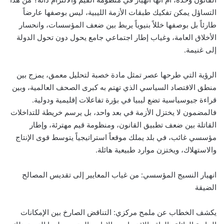
التساؤل يمكن تفكيك طبقات الأزمة الليبية، ليس بوصفها عارضاً
طارئاً بل بوصفها خللاً بنيوياً يربط بين ضعف المؤسسات، وانحسار
الأخلاق العامة، وغياب إطار اجتماعي جامع يحول دون تحول الدولة
إلى غنيمة.
الرؤية التي طرحها عصر تمثل مادة خصبة لتحليل معمق، يمزج بين
منطق الاقتصاد السياسي الذي تهتم به كبرى الصحف العالمية، وبين
قراءة جيوسياسية تضع ليبيا في بؤرة تفاعلات إقليمية ودولية.
فالمضمون لا يختزل الأزمة في بعد واحد، بل يرسم خريطة للتداخلات
القاتلة بين ضعف تطبيق القانون، ومنظومة قيم مهترئة، وإطار
مؤسسي غائب، في بلد يملك موقعاً استراتيجياً يتوسط قوى الإنتاج
والاستهلاك، ويختزن موارد طبيعية هائلة.
انهيار النسيج المؤسسي: من غياب المعايير إلى تقديس المصالح
الضيقة
يكشف الخطاب عن ملمح مركزي: التناقض الصارخ بين الإمكانات