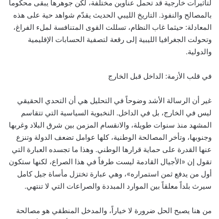
لتأثيرات خارجية قد تحمل عناوين مختلفة، لكن جوهرها يبقى محكوماً
بالمصالح والنفوذ. التاريخ الليبي الحديث يقدّم شواهد حية على هذه
المعادلة: حيثما غاب النظام، تسللت القوى المتنافسة لملء الفراغ،
وتحولت الجغرافيا الليبية إلى رقعة لتصفية الحسابات الإقليمية
والدولية.
في قلب الأزمة: الداخل قبل الخارج
غير أن الرسالة الأشد وضوحاً في التحليل هي أن التحدي الحقيقي
ليس في الخارج، بل في الداخل. النخبوية السياسية التي تتقاسم
المشهد منذ سنوات طويلة، والانقسام المزمن بين شرق البلاد وغربها
وجنوبها، وتأخر المصالحة الوطنية، كلها عوامل تضعف الدولة وتنزع
عنها القدرة على حماية قرارها الوطني. وهذا ما تجسده العبارة التي
تقول إن «الأجيال القادمة ليست طرفاً في هذا الصراع، لكنها ستكون
أول من يدفع ثمن استمراره»، وهي عبارة تختزل مأساة جيل كامل
سيرث بلداً معلقاً بين الموارد المبددة والصراعات التي لا تنتهي.
من هنا يصبح الحل ضرورة لا خياراً، والمدخل المنطقي هو مصالحة