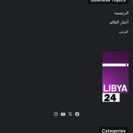
الرئيسية
أخبار العالم
عربى
‫X
فيسبوك
‫YouTube
انستقرام
Categories