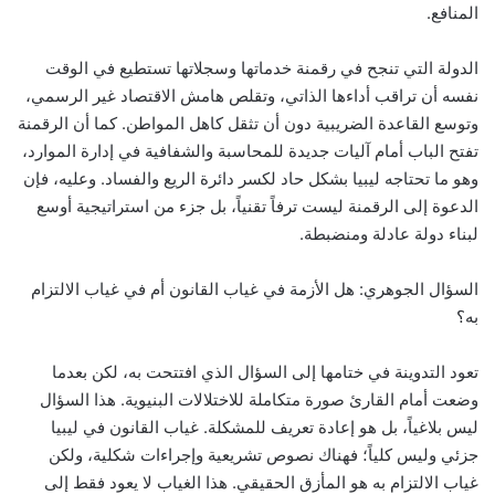
المنافع.
الدولة التي تنجح في رقمنة خدماتها وسجلاتها تستطيع في الوقت
نفسه أن تراقب أداءها الذاتي، وتقلص هامش الاقتصاد غير الرسمي،
وتوسع القاعدة الضريبية دون أن تثقل كاهل المواطن. كما أن الرقمنة
تفتح الباب أمام آليات جديدة للمحاسبة والشفافية في إدارة الموارد،
وهو ما تحتاجه ليبيا بشكل حاد لكسر دائرة الريع والفساد. وعليه، فإن
الدعوة إلى الرقمنة ليست ترفاً تقنياً، بل جزء من استراتيجية أوسع
لبناء دولة عادلة ومنضبطة.
السؤال الجوهري: هل الأزمة في غياب القانون أم في غياب الالتزام
به؟
تعود التدوينة في ختامها إلى السؤال الذي افتتحت به، لكن بعدما
وضعت أمام القارئ صورة متكاملة للاختلالات البنيوية. هذا السؤال
ليس بلاغياً، بل هو إعادة تعريف للمشكلة. غياب القانون في ليبيا
جزئي وليس كلياً؛ فهناك نصوص تشريعية وإجراءات شكلية، ولكن
غياب الالتزام به هو المأزق الحقيقي. هذا الغياب لا يعود فقط إلى