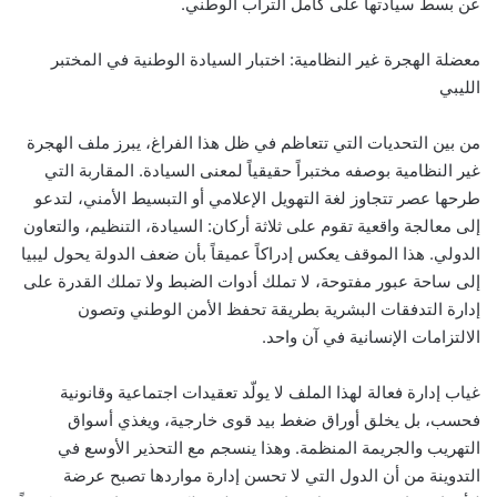
عن بسط سيادتها على كامل التراب الوطني.
معضلة الهجرة غير النظامية: اختبار السيادة الوطنية في المختبر
الليبي
من بين التحديات التي تتعاظم في ظل هذا الفراغ، يبرز ملف الهجرة
غير النظامية بوصفه مختبراً حقيقياً لمعنى السيادة. المقاربة التي
طرحها عصر تتجاوز لغة التهويل الإعلامي أو التبسيط الأمني، لتدعو
إلى معالجة واقعية تقوم على ثلاثة أركان: السيادة، التنظيم، والتعاون
الدولي. هذا الموقف يعكس إدراكاً عميقاً بأن ضعف الدولة يحول ليبيا
إلى ساحة عبور مفتوحة، لا تملك أدوات الضبط ولا تملك القدرة على
إدارة التدفقات البشرية بطريقة تحفظ الأمن الوطني وتصون
الالتزامات الإنسانية في آن واحد.
غياب إدارة فعالة لهذا الملف لا يولّد تعقيدات اجتماعية وقانونية
فحسب، بل يخلق أوراق ضغط بيد قوى خارجية، ويغذي أسواق
التهريب والجريمة المنظمة. وهذا ينسجم مع التحذير الأوسع في
التدوينة من أن الدول التي لا تحسن إدارة مواردها تصبح عرضة