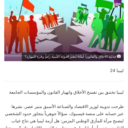
جدلية الأخلاق والقانون: لماذا تتعثر الدولة الليبية رغم وفرة الموارد؟
ليبيا 24
ليبيا تختنق بين تفسخ الأخلاق وانهيار القانون والمؤسسات الجامعة
طرحت تدوينة لوزير الاقتصاد والصناعة الأسبق منير عصر، نشرها
عبر حسابه على منصة فيسبوك، سؤالاً جوهرياً يتجاوز حدود الشخصي
ليصبح مرآة للمأزق الوطني المزمن: هل أزمة ليبيا هي نتاج غياب
القانون وحده، أم أنها انهيار في منظومة القيم والالتزام ذاته؟ من هذا