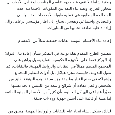
وطنية شاملة لا تقف عند حدود تقاسم المناصب أو تبادل الأدوار، بل
تتجاوز الجراح، وتعيد بناء الثقة بين المكونات الاجتماعية. هذه
المصالحة المطلوبة هي عملية طويلة الأمد، ذات بعد سياسي
واقتصادي واجتماعي ونفسي، تحتاج إلى إطار مؤسسي يرعاها، وإلى
إرادة داخلية صادقة تحميها من المناورات.
إعادة بناء الأجسام المهنية: نقابات حقيقية بديلاً عن الانقسام
يتضمن الطرح المقدم نقلة نوعية في التفكير بشأن إعادة بناء الدولة؛
إذ لا يركز فقط على الأجهزة الحكومية التقليدية، بل يراهن على
المجتمع المنظم ممثلاً في النقابات والروابط المهنية. فالنقابات، كما
تقول التدوينة، «ليست مجرد هياكل، بل أدوات لتنظيم المجتمع
وإشراكه في صنع القرار بطريقة مؤسسية». هذه الرؤية تنطلق من
تشخيص واقعي مفاده أن شرائح واسعة من الليبيين لا تجد نفسها
معبَّراً عنها في الهياكل الحالية، وأن كثيراً من الأجسام المهنية القائمة
إما هشة أو قائمة على أسس جهوية وولاءات ضيقة.
لذلك، يشكل إنشاء اتحاد عام للنقابات والروابط المهنية، منبثق من