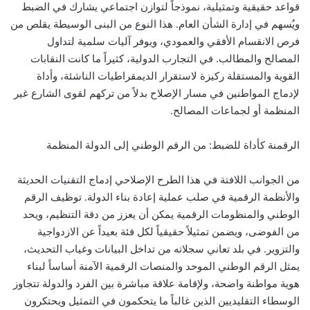
قواعد حقيقية وتمثيلية، نموذجاً لتوازن اجتماعي يشارك في الضبط
ويُسهم في إدارة الشأن العام. هذا النوع من البنى الوسيطة يقلص من
فرص الانقسام الأفقي والعمودي، ويوفر آليات سلمية لتداول
المصالح والمطالب. في التجارب الدولية، كثيراً ما كانت النقابات
القوية والمستقلة ركيزة لاستقرار الديمقراطيات الناشئة، وأداة
لإدماج المواطنين في مسار الإصلاح بدلاً من تركهم لقوى الشارع غير
المنظمة أو لجماعات المصالح.
الرقمنة كأداة للضبط: من الرقم الوطني إلى الدولة المنظمة
من الجوانب اللافتة في هذا الطرح الإصلاحي إدماج التقنيات الحديثة
والأنظمة الرقمية في صلب عملية إعادة بناء الدولة. توظيف الرقم
الوطني والمنظومات الرقمية يمكن أن يعزز من دقة التنظيم، ويحد
من الفوضى، ويضمن تمثيلاً حقيقياً لكل فئة بعيداً عن الازدواجية
والتزوير. في بلد تعاني سجلاته من تداخل البيانات وغياب التحديث،
يمثل الرقم الوطني الموحد والمنصات الرقمية الآمنة أساساً لبناء
هوية مواطنة واضحة، ولإقامة علاقة مباشرة بين الفرد والدولة تتجاوز
الوسطاء التقليديين الذين غالباً ما يتحكمون في التمثيل ويحتكرون