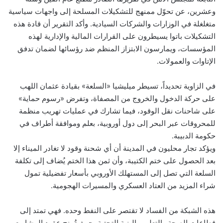
وعشرين، عن تحوّل ممنهج للتشكيلات المسلحة إلى واجهات سياسية
متغلغلة في الوزارات والشركات السيادية. وأكد التقرير أن قادة هذه
التشكيلات باتوا يسيطرون على القرارات المالية والإدارية لهذه
المؤسسات، ويمارسون الابتزاز المنظم ضد رؤسائها لضمان تدفق
الإتاوات والعمولات.
في الزاوية تحديداً، تسيطر ميليشيا «السلعة» بقيادة عثمان اللهب
على حركة الدخول والخروج من المصفاة، وتفرض «رسوم حماية»
على شاحنات نقل الوقود، فيما تشارك في عمليات تهريب منظمة
للمحروقات عبر البحر إلى دول أوروبية، بعلم وموافقة أطراف في
حكومة الدبيبة.
ويؤكد تجار محليون في المدينة أن أي شحنة وقود لا تغادر الميناء إلا
بعد الحصول على ختم الكتيبة، وأن ثمن هذا الختم يُضاف إلى تكلفة
السلعة التي تصل إلى المستهلك الأوروبي بأسعار تفضيلية تمول
شراء المزيد من العتاد العسكري والمسيرات الهجومية.
هذه الشبكة من الفساد لا تقتصر على النفط وحده. فهي تمتد إلى
قطاعات الصحة والتعليم والبنية التحتية، حيث تُمنح عقود المشاريع