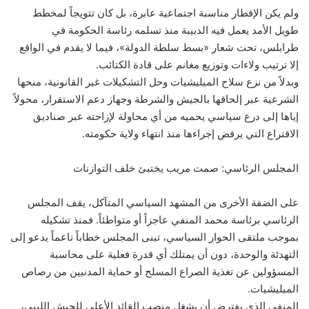
ولم يكن الإفطار مناسبة اجتماعية عابرة، بل كان تتويجاً لمخطط
طويل الأمد يعمل فيه الدبيبة منذ تسلمه رئاسة الحكومة في
طرابلس، تحت شعار «بسط سلطة الدولة»، فيما لا يقدم في الواقع
إلا ترتيب ولاءات وتوزيع مغانم على قادة الكتائب.
وبدلاً من نزع سلاح الميليشيات وحل التشكيلات غير القانونية، منحها
الشرعية عبر إلحاقها بالجيش والشرطة وجهاز دعم الاستقرار، محولاً
إياها إلى درع سياسي يحميه من أي محاولة لإزاحته عبر صناديق
الاقتراع التي يرفض إجراءها منذ انتهاء ولاية حكومته.
المجلس الرئاسي: صمت مريب يختبئ خلف التوازنات
على الضفة الأخرى من المشهد السياسي المتآكل، يقف المجلس
الرئاسي برئاسة محمد المنفي عاجزاً أو متواطئاً. فمنذ تشكيله
بموجب ملتقى الحوار السياسي، تبنى المجلس خطاباً ناعماً يدعو إلى
التهدئة والوحدة، دون أن يمتلك أي قدرة فعلية على محاسبة
المسؤولين عن تغذية الصراع المسلح أو حماية المدنيين من رصاص
الميليشيات.
المنفي الذي يفترض أن يشغل منصب القائد الأعلى للجيش الليبي،