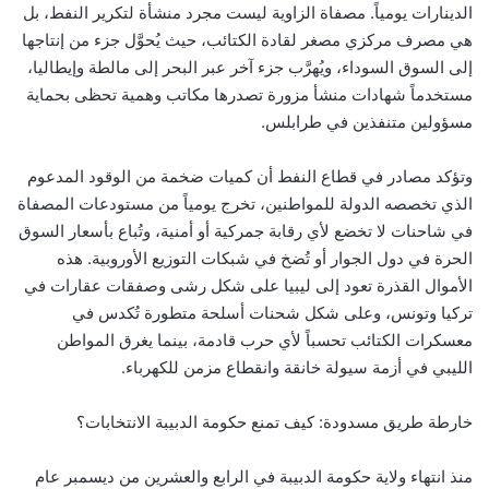
الدينارات يومياً. مصفاة الزاوية ليست مجرد منشأة لتكرير النفط، بل
هي مصرف مركزي مصغر لقادة الكتائب، حيث يُحوَّل جزء من إنتاجها
إلى السوق السوداء، ويُهرَّب جزء آخر عبر البحر إلى مالطة وإيطاليا،
مستخدماً شهادات منشأ مزورة تصدرها مكاتب وهمية تحظى بحماية
مسؤولين متنفذين في طرابلس.
وتؤكد مصادر في قطاع النفط أن كميات ضخمة من الوقود المدعوم
الذي تخصصه الدولة للمواطنين، تخرج يومياً من مستودعات المصفاة
في شاحنات لا تخضع لأي رقابة جمركية أو أمنية، وتُباع بأسعار السوق
الحرة في دول الجوار أو تُضخ في شبكات التوزيع الأوروبية. هذه
الأموال القذرة تعود إلى ليبيا على شكل رشى وصفقات عقارات في
تركيا وتونس، وعلى شكل شحنات أسلحة متطورة تُكدس في
معسكرات الكتائب تحسباً لأي حرب قادمة، بينما يغرق المواطن
الليبي في أزمة سيولة خانقة وانقطاع مزمن للكهرباء.
خارطة طريق مسدودة: كيف تمنع حكومة الدبيبة الانتخابات؟
منذ انتهاء ولاية حكومة الدبيبة في الرابع والعشرين من ديسمبر عام