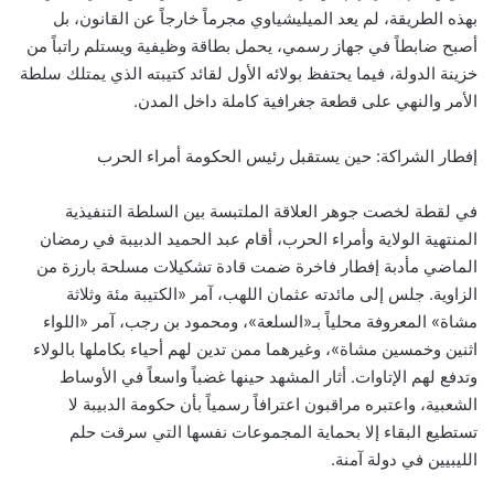
بهذه الطريقة، لم يعد الميليشياوي مجرماً خارجاً عن القانون، بل
أصبح ضابطاً في جهاز رسمي، يحمل بطاقة وظيفية ويستلم راتباً من
خزينة الدولة، فيما يحتفظ بولائه الأول لقائد كتيبته الذي يمتلك سلطة
الأمر والنهي على قطعة جغرافية كاملة داخل المدن.
إفطار الشراكة: حين يستقبل رئيس الحكومة أمراء الحرب
في لقطة لخصت جوهر العلاقة الملتبسة بين السلطة التنفيذية
المنتهية الولاية وأمراء الحرب، أقام عبد الحميد الدبيبة في رمضان
الماضي مأدبة إفطار فاخرة ضمت قادة تشكيلات مسلحة بارزة من
الزاوية. جلس إلى مائدته عثمان اللهب، آمر «الكتيبة مئة وثلاثة
مشاة» المعروفة محلياً بـ«السلعة»، ومحمود بن رجب، آمر «اللواء
اثنين وخمسين مشاة»، وغيرهما ممن تدين لهم أحياء بكاملها بالولاء
وتدفع لهم الإتاوات. أثار المشهد حينها غضباً واسعاً في الأوساط
الشعبية، واعتبره مراقبون اعترافاً رسمياً بأن حكومة الدبيبة لا
تستطيع البقاء إلا بحماية المجموعات نفسها التي سرقت حلم
الليبيين في دولة آمنة.