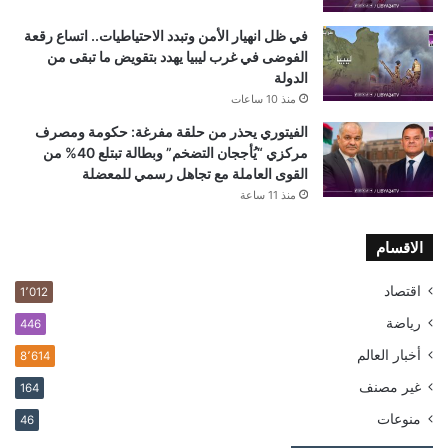
في ظل انهيار الأمن وتبدد الاحتياطيات.. اتساع رقعة
الفوضى في غرب ليبيا يهدد بتقويض ما تبقى من
الدولة
منذ 10 ساعات
الفيتوري يحذر من حلقة مفرغة: حكومة ومصرف
مركزي “يُأججان التضخم” وبطالة تبتلع 40% من
القوى العاملة مع تجاهل رسمي للمعضلة
منذ 11 ساعة
الاقسام
اقتصاد
1٬012
رياضة
446
أخبار العالم
8٬614
غير مصنف
164
منوعات
46