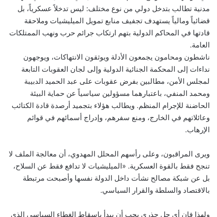
مدنية تطالب بتدخل دولي من نوع مختلف: ليس تدخلاً عسكرياً، بل
قضائياً ومالياً يستهدف تجفيف منابع تمويل الميليشيات وملاحقة
قادتها في المحاكم الدولية بتهم ارتكاب جرائم حرب ونهب الممتلكات
العامة.
ناشطون ومحامون يجمعون الأدلة ويوثقون الانتهاكات، ويوجهون
نداءات إلى المحكمة الجنائية الدولية وإلى لجان العقوبات التابعة
لمجلس الأمن، مطالبين بفرض عقوبات على عبد الحميد الدبيبة
ومحمد المنفي، باعتبارهما مسؤولين سياسياً عن حماية البيئة
الحاضنة للإجرام المنظم. ويطالب هؤلاء بتجميد أرصدة قادة الكتائب
وعائلاتهم في الخارج، ومنع سفرهم، وإدراج أسمائهم في قوائم
الإرهاب.
ويرى المراقبون، وعلى رأسهم المحلل المهدوي، أن معالجة الملف لا
تنجح فقط بالقوة العسكرية. «الميليشيات لا تدافع فقط عن السلاح،
بل عن شبكة مصالح نشأت داخل الدولة نفسها وأصبحت مرتبطة
بالاقتصاد والسلطة والقرار السياسي.
ولهذا فإن أي حل جذري يجب أن يبدأ بإسقاط الغطاء السياسي الذي