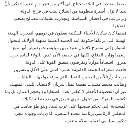
مصفاة نفطية في البلاد، تحتاج إلى أكثر من فجر دامٍ لتعيد التذكير بأنَّ
ليبيا لا تزال أسيرة منظومة من السلاح نبتت في فراغ الدولة،
وترعرعت في أحضان السياسة، وتجذرت بشبكات مصالح يصعب
اقتلاعها.
فبينما كان سكان الأحياء السكنية يغطون في نومهم، انفجرت الهدنة
الهشة التي ترعاها حكومة عبد الحميد الدبيبة منتهية الولاية، لتتحول
الشوارع إلى مسرح لاقتتال عنيف بين ميليشيات يفترض أنها تتبع
رسمياً وزارة الدفاع، لكنها في حقيقة الأمر تدين بالولاء لقادة حرب
يديرون اقتصاداً موازياً ويفرضون منطق القوة على الدولة.
خلفت «معركة الجمعة الدامية» عشرة قتلى على الأقل وعشرين
جريحاً، وأرتالاً من الذخيرة الثقيلة التي مزقت واجهات البنايات
وطالت محيط منشآت نفطية تمثل شريان الاقتصاد الليبي المنهك.
غير أن الحصيلة الأخطر لا تُقاس بعدد الضحايا ولا بحجم الدمار، بل بما
تكشفه المعركة من تحول بنيوي عميق في طبيعة التشكيلات
المسلحة التي تحكم قبضتها على غرب ليبيا، وبتواطؤ صامت من
المجلس الرئاسي برئاسة محمد المنفي، الذي بات وجوده مجرد
ديكور سياسي لعملية سلام متعثرة.