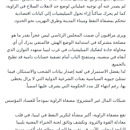
لم يصدر عنه أي توجيه عملياتي لوضع حد لانفلات السلاح في الزاوية،
كما لم يحرك ساكناً إزاء تحول الميليشيات إلى كيانات اقتصادية
تتحكم بمصفاة النفط وميناء المدينة وطرق التهريب نحو الحدود.
ويرى مراقبون أن صمت المجلس الرئاسي ليس عجزاً بقدر ما هو
مصلحة مشتركة في استدامة الوضع الهش. فالمنفي يدرك أن أي
محاولة جادة لتفكيك الميليشيات في غرب ليبيا ستهدد التوازن الذي
أبقاه في منصبه، وستفتح الباب أمام تصفية حسابات دامية قد تطيح
بالجميع.
لذا يفضل الاستمرار في لعبة إصدار بيانات الشجب والاستنكار، فيما
تمتلئ جيوبه السياسية بفتات الشرعية الدولية التي لا يزال يحظى
بها، رغم انتهاء كل مدد الحكومة التي يشرف عليها اسمياً.
شبكات المال غير المشروع: مصفاة الزاوية نموذجاً للفساد المؤسس
تقع مصفاة الزاوية، أكبر منشأة لتكرير النفط في ليبيا، في قلب
معادلة القوة والثروة. وتكشف وثائق لجنة الخبراء المعنية بليبيا
التابعة لمجلس الأمن في تقريرها الصادر مطلع عام ألفين وستة