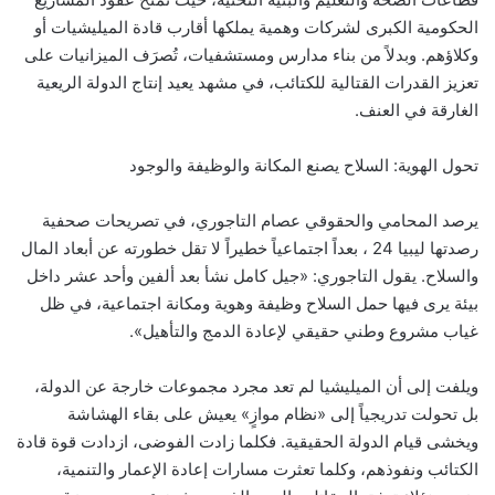
الحكومية الكبرى لشركات وهمية يملكها أقارب قادة الميليشيات أو
وكلاؤهم. وبدلاً من بناء مدارس ومستشفيات، تُصرَف الميزانيات على
تعزيز القدرات القتالية للكتائب، في مشهد يعيد إنتاج الدولة الريعية
الغارقة في العنف.
تحول الهوية: السلاح يصنع المكانة والوظيفة والوجود
يرصد المحامي والحقوقي عصام التاجوري، في تصريحات صحفية
رصدتها ليبيا 24 ، بعداً اجتماعياً خطيراً لا تقل خطورته عن أبعاد المال
والسلاح. يقول التاجوري: «جيل كامل نشأ بعد ألفين وأحد عشر داخل
بيئة يرى فيها حمل السلاح وظيفة وهوية ومكانة اجتماعية، في ظل
غياب مشروع وطني حقيقي لإعادة الدمج والتأهيل».
ويلفت إلى أن الميليشيا لم تعد مجرد مجموعات خارجة عن الدولة،
بل تحولت تدريجياً إلى «نظام موازٍ» يعيش على بقاء الهشاشة
ويخشى قيام الدولة الحقيقية. فكلما زادت الفوضى، ازدادت قوة قادة
الكتائب ونفوذهم، وكلما تعثرت مسارات إعادة الإعمار والتنمية،