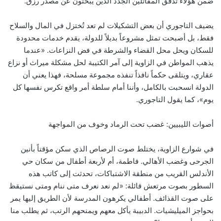
ضمن هؤلاء تدفق المقاتلين الجدد الذين يبحثون عن مصدر رزق.
يضيف التاجوري أن بعض التشكيلات لم تعد تُختزل في المال والسلاح
فقط، بل أصبحت تمثل مشروعاً بديلاً للدولة، يقدم خدمات محدودة
للسكان ويحل محل القضاء والشرطة في فض النزاعات. «عندما
يذهب المواطن في الزاوية إلى آمر الكتيبة لحل مشكلة ميراث أو نزاع
عقاري، ويتلقى حكماً نافذاً تنفذه مجموعة مسلحة، فهذا يعني أن
الدولة انسحبت بالكامل، وأننا أمام سلطة أمر واقع تكرس نفسها كل
يوم»، كما يقول التاجوري.
أصوات الليبيين: غضب تحت الرماد وخوف من المواجهة
في شوارع الزاوية، يختلط صوت الرصاص الذي سكن مؤقتاً بأنين
الجرحى وغضب الأهالي. فاطمة، أم لأربعة أطفال من سكان حي
الأندلس القريب من منطقة الاشتباكات، تحدثت إلى كاتب هذه
السطور بصوت مرتعش قائلة: «لم نعد نعرف متى ننام ومتى نستيقظ
على صوت القذائف. أطفالي يكرهون المدرسة لأن الطريق إليها يمر
بحواجز الميليشيات. الدبيبة يأكل معهم ويمنحهم الرتب، ثم يطلب منا