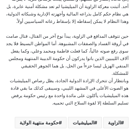
أحد. أثبتت معركة الزاوية أن الميليشيا لم تعد مشكلة أمنية عابرة، بل
هي نظام حكم كامل بذراعه المالية وأجهزته الإدارية وشبكاته الدولية،
وهذا النظام لا يمكن إسقاطه إلا بإسقاط رعاته السياسيين أولاً.
حين تتوقف المدافع في الزاوية، يبدأ نوع آخر من القتال، قتال صامت
في أروقة الفساد والصفقات المشبوهة. أما المواطن البسيط فلا يجد
سوى رفع صوته عالياً، كما فعلت فاطمة ومحمد وعلي، وكما يفعل
آلاف الليبيين الذين باتوا يدركون أن حكومة الدبيبة المنتهية ومجلس
المنفي الهزيل ليسا جزءاً من الحل، بل هما الجوهر الحقيقي
للمشكلة.
وبانتظار أن تتحرك الإرادة الدولية الجادة، يظل رصاص الميليشيات
هو الصوت الأعلى في المشهد الليبي، وسيبقى كذلك ما بقي قادة
هذه الميليشيات يأكلون على مائدة واحدة مع رئيس حكومة يرفض
تسليم السلطة إلا لقوة السلاح التي تحميه.
الزاوية
الميليشيات
حكومة منتهية الولاية