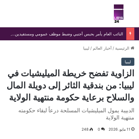
بحث عن
الق
النائب العام يأمر بحبس أجنبي وضبط موظف عمومي ومستفيدين في واقعة تزوير بالسجل المدني
الرئيسية
/
أخبار العالم
/
ليبيا
ليبيا
الزاوية تفضح خريطة الميليشيات في
ليبيا: من بندقية الثائر إلى دويلة المال
والسلاح برعاية حكومة منتهية الولاية
الدبيبة يمول الميليشيات المسلحة درعاً لبقاء حكومته
منتهية الولاية
11 مايو، 2026
0
248