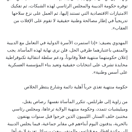
توفره حكومة الدبيبة والمجلس الرئاسي لهذه الشبكات، ثم تفكيك
الامتيازات الاقتصادية التي تستند إليها، ثم العمل على نزع سلاحها
تدريجياً في إطار مصالحة وطنية حقيقية لا تقوم على الإفلات من
العقاب».
المهدوي يضيف: «إذا استمرت الأسرة الدولية في التعامل مع الدبيبة
والمنفي باعتبارهما طرفي الحل، فلن نرى نهاية لهذه المأساة. يجب
إعلان حكومتهما منتهية فعلاً وقانوناً، ودعم سلطة انتقالية تكنوقراطية
محايدة تشرف على انتخابات حقيقية وتعيد بناء المؤسسة العسكرية
على أسس وطنية».
حكومة منتهية تغذي حرباً أهلية دائمة وشارع ينتظر الخلاص
من زاوية إلى طرابلس، تتكرر المأساة نفسها: رصاص يقتل،
وميليشيات تتمدد، وحكومة منتهية الولاية ترعاها، ومجلس رئاسي
مختبئ خلف الستار. الليبيون الذين خرجوا قبل سنوات يهتفون
بالحرية، يدفنون اليوم أبناءهم في مقابر جماعية، فيما يجلس الدبيبة
إلى مائدة إفطار مع قتلتهم، والمنفي يبعث برسائل تعزية لا يقرأها