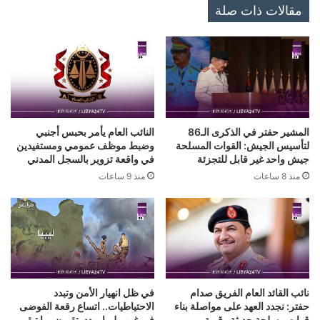
مقالات ذات صلة
المشير حفتر في الذكرى الـ86
النائب العام يأمر بحبس أجنبي
لتأسيس الجيش: القوات المسلحة
وضبط موظف عمومي ومستفيدين
جيش واحد غير قابل للتجزئة
في واقعة تزوير بالسجل المدني
منذ 8 ساعات
منذ 9 ساعات
نائب القائد العام الفريق صدام
في ظل انهيار الأمن وتبدد
حفتر: نجدد العهد على مواصلة بناء
الاحتياطيات.. اتساع رقعة الفوضى
قوات مسلحة حديثة وقوية
في غرب ليبيا يهدد بتقويض ما تبقى