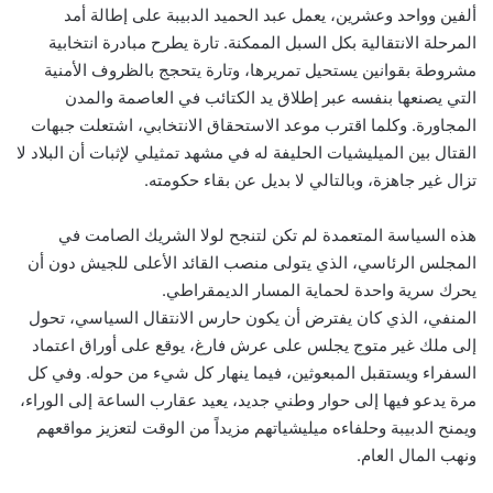
ألفين وواحد وعشرين، يعمل عبد الحميد الدبيبة على إطالة أمد
المرحلة الانتقالية بكل السبل الممكنة. تارة يطرح مبادرة انتخابية
مشروطة بقوانين يستحيل تمريرها، وتارة يتحجج بالظروف الأمنية
التي يصنعها بنفسه عبر إطلاق يد الكتائب في العاصمة والمدن
المجاورة. وكلما اقترب موعد الاستحقاق الانتخابي، اشتعلت جبهات
القتال بين الميليشيات الحليفة له في مشهد تمثيلي لإثبات أن البلاد لا
تزال غير جاهزة، وبالتالي لا بديل عن بقاء حكومته.
هذه السياسة المتعمدة لم تكن لتنجح لولا الشريك الصامت في
المجلس الرئاسي، الذي يتولى منصب القائد الأعلى للجيش دون أن
يحرك سرية واحدة لحماية المسار الديمقراطي.
المنفي، الذي كان يفترض أن يكون حارس الانتقال السياسي، تحول
إلى ملك غير متوج يجلس على عرش فارغ، يوقع على أوراق اعتماد
السفراء ويستقبل المبعوثين، فيما ينهار كل شيء من حوله. وفي كل
مرة يدعو فيها إلى حوار وطني جديد، يعيد عقارب الساعة إلى الوراء،
ويمنح الدبيبة وحلفاءه ميليشياتهم مزيداً من الوقت لتعزيز مواقعهم
ونهب المال العام.