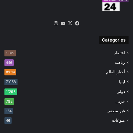
‫X
فيسبوك
‫YouTube
انستقرام
Categories
اقتصاد
1٬012
رياضة
446
أخبار العالم
8٬614
ليبيا
7٬058
دولى
1٬293
عربى
782
غير مصنف
164
منوعات
46