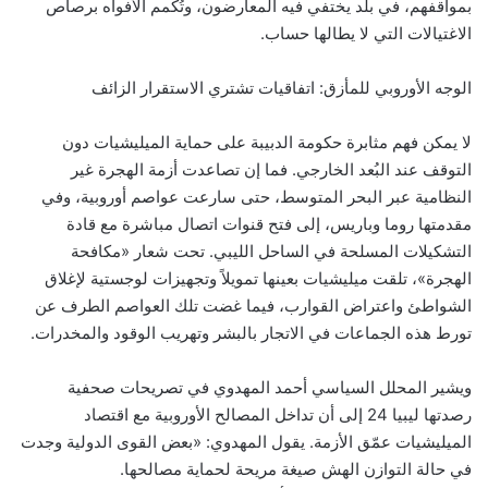
بمواقفهم، في بلد يختفي فيه المعارضون، وتُكمم الأفواه برصاص
الاغتيالات التي لا يطالها حساب.
الوجه الأوروبي للمأزق: اتفاقيات تشتري الاستقرار الزائف
لا يمكن فهم مثابرة حكومة الدبيبة على حماية الميليشيات دون
التوقف عند البُعد الخارجي. فما إن تصاعدت أزمة الهجرة غير
النظامية عبر البحر المتوسط، حتى سارعت عواصم أوروبية، وفي
مقدمتها روما وباريس، إلى فتح قنوات اتصال مباشرة مع قادة
التشكيلات المسلحة في الساحل الليبي. تحت شعار «مكافحة
الهجرة»، تلقت ميليشيات بعينها تمويلاً وتجهيزات لوجستية لإغلاق
الشواطئ واعتراض القوارب، فيما غضت تلك العواصم الطرف عن
تورط هذه الجماعات في الاتجار بالبشر وتهريب الوقود والمخدرات.
ويشير المحلل السياسي أحمد المهدوي في تصريحات صحفية
رصدتها ليبيا 24 إلى أن تداخل المصالح الأوروبية مع اقتصاد
الميليشيات عمّق الأزمة. يقول المهدوي: «بعض القوى الدولية وجدت
في حالة التوازن الهش صيغة مريحة لحماية مصالحها.