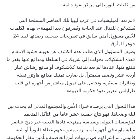
من ثكنات الثورة إلى مراكز نفوذ دائمة
«لم تعد الميليشيات في غرب ليبيا تلك العناصر المسلحة التي
يُستدعَون للقتال عند الحاجة ويُصرفون بعد المهمة»، بهذه الكلمات
لخّص مسؤول أمني سابق في تصريحات صحفية رصدتها ليبيا 24
جوهر المأزق.
يضيف المسؤول الذي طلب عدم الكشف عن هويته خشية الانتقام:
«هذه التشكيلات تحولت إلى شريك في السلطة ومدافع عنها بقدر ما
تنتفع منها. عتادها لم يعد بندقية كلاشنكوف أو مدفع رشاش عيار
أربعة عشر ونصف مليمتراً، بل صارت تمتلك مدافع هاوتزر ثقيلة
وطائرات مسيّرة، وتحصل على تمويل مباشر من أجهزة في قلب
طرابلس لتعزيز نفوذ حكومة الدبيبة».
هذا التحول الذي يرصده خبراء الأمن والمجتمع المدني لم يحدث بين
ليلة وضحاها. فهو نتاج خمسة عشر عاماً من التآكل المتعمد
لمؤسسات الدولة، وسياسة ممنهجة قادها الدبيبة عبر دمج عناصر
ميليشياوية في أجهزة أمنية رسمية ومنحهم غطاء قانونياً أو شبه
قانوني، ثم إشراكهم في ترتيبات أمن العاصمة وتأمين مقار الحكومة.