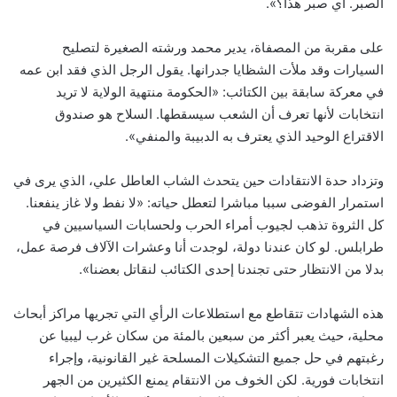
الصبر. أي صبر هذا؟».
على مقربة من المصفاة، يدير محمد ورشته الصغيرة لتصليح
السيارات وقد ملأت الشظايا جدرانها. يقول الرجل الذي فقد ابن عمه
في معركة سابقة بين الكتائب: «الحكومة منتهية الولاية لا تريد
انتخابات لأنها تعرف أن الشعب سيسقطها. السلاح هو صندوق
الاقتراع الوحيد الذي يعترف به الدبيبة والمنفي».
وتزداد حدة الانتقادات حين يتحدث الشاب العاطل علي، الذي يرى في
استمرار الفوضى سببا مباشرا لتعطل حياته: «لا نفط ولا غاز ينفعنا.
كل الثروة تذهب لجيوب أمراء الحرب ولحسابات السياسيين في
طرابلس. لو كان عندنا دولة، لوجدت أنا وعشرات الآلاف فرصة عمل،
بدلا من الانتظار حتى تجندنا إحدى الكتائب لنقاتل بعضنا».
هذه الشهادات تتقاطع مع استطلاعات الرأي التي تجريها مراكز أبحاث
محلية، حيث يعبر أكثر من سبعين بالمئة من سكان غرب ليبيا عن
رغبتهم في حل جميع التشكيلات المسلحة غير القانونية، وإجراء
انتخابات فورية. لكن الخوف من الانتقام يمنع الكثيرين من الجهر