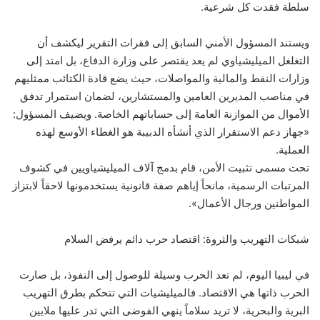
سلطة فقدت كل شرعية.
ويستند المسؤول الأمني السابق إلى فقرات التقرير ليكشف أن
التغلغل الميليشياوي لم يعد يقتصر على وزارة الدفاع، بل امتد إلى
وزارات النفط والمالية والمواصلات، حيث يضع قادة الكتائب ممثليهم
في مناصب المديرين العامين والمستشارين، لضمان استمرار تدفق
الأموال من الموازنة العامة إلى حساباتهم الخاصة. ويضيف المسؤول:
«جهاز دعم الاستقرار الذي أنشأه الدبيبة هو الغطاء الأوسع لهذه
العملية.
تحت مسمى تثبيت الأمن، قام بدمج آلاف الميليشياويين في كشوف
المرتبات الرسمية، مانحاً إياهم صفة قانونية يستخدمونها لاحقاً لابتزاز
المواطنين ورجال الأعمال».
شبكات التهريب والثروة: اقتصاد حرب دائم يرفض السلام
في ليبيا اليوم، لم تعد الحرب وسيلة للوصول إلى النفوذ، بل صارت
الحرب ذاتها هي الاقتصاد. فالميليشيات التي تتحكم بطرق التهريب
البرية والبحرية، لا تريد سلاماً ينهي الفوضى التي تدر عليها ملايين