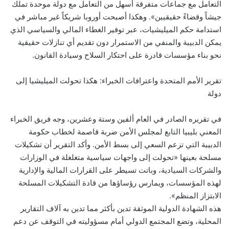
التعامل مع جماعات متفرقة أسهل من التعامل مع دولة موحدة تملك
جيشاً وقضاءً حقيقيين». وهكذا أصبحت أوروبا شريكاً غير مباشر في
استدامة حكم الميليشيات، عبر توفير الغطاء المالي والسياسي الذي
يمكن الدبيبة والمنفي من الاستمرار دون تقديم أي تنازلات حقيقية
نحو بناء مؤسسات قادرة على احتكار السلاح وسيادة القانون.
تقرير الأمم المتحدة واعترافات الخبراء: هكذا تحولت الميليشيا إلى
دولة
في تقريره الصادر في العام ألفين وستة وعشرين، وجه فريق الخبراء
المعني بليبيا التابع لمجلس الأمن ضربة قاصمة لخطاب حكومة
الدبيبة التي تزعم السعي إلى بسط الأمن. وأكد التقرير أن تشكيلات
مسلحة بعينها «تحولت إلى واجهات سياسية متغلغلة في الوزارات
والشركات السيادية، وباتت تسيطر على القرارات المالية والإدارية
لهذه المؤسسات، ويمارس رؤساؤها من قادة التشكيلات المسلحة
الابتزاز المنظم».
هذه الشهادة الدولية الموثقة تدين بأكثر مما تدين به آلاف التقارير
المحلية، وتضع المجتمع الدولي أمام مسؤوليته في التوقف عن دعم