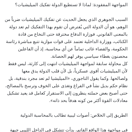
المواجهة المفقودة: لماذا لا تستطيع الدولة تفكيك الميليشيات؟
السبب الجوهري الذي يجعل الحديث عن تفكيك الميليشيات ضرباً من
الوهم، هو أن الدولة التي يُفترض أن تقوم بهذا التفكيك لم تعد دولة
بالمعنى القانوني. فوزارة الدفاع مخترقة حتى النخاع من قادة
الكتائب، ووزارة الداخلية تعتمد على قوات موازية تتبع مباشرة رئاسة
الحكومة، والقضاء غائب تماماً عن أي محاسبة، إذ أن الفاعلين
محصنون بغطاء سياسي يوفر لهم الحصانة.
كل محاولة سابقة لمواجهة الميليشيات انتهت إلى كارثة، ليس فقط
لأن الميليشيات أقوى عسكرياً، بل لأن قلب الدولة يدق معها
ولصالحها. وكما يقول التاجوري، «الميليشيا لم تعد مجرد بندقية، بل
نظام حكم بديل نشأ في الفراغ وتغذى على الخوف وترسخ بالمصالح،
حتى أصبح بعض حملته ينظرون إلى الاستقرار كعامل قد يعيد تشكيل
معادلات القوة أكثر من كونه هدفاً بحد ذاته».
الطريق إلى الخلاص: أصوات ليبية تطالب بالمحاسبة الدولية
في مواجهة هذا الواقع القاتم، بدأت تتشكل في الداخل الليبي جبهة