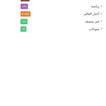
رياضة
446
أخبار العالم
8٬590
غير مصنف
164
منوعات
46