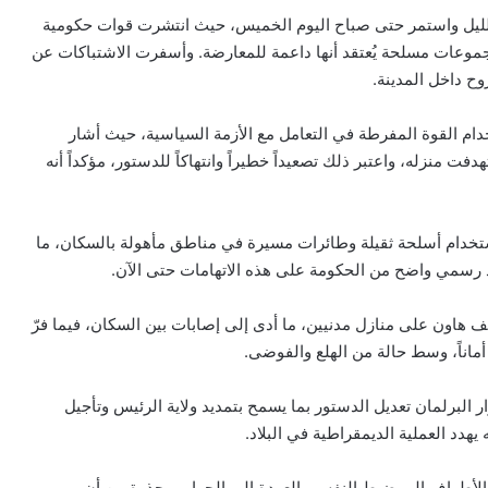
ت الليل واستمر حتى صباح اليوم الخميس، حيث انتشرت قوات حكومية
جموعات مسلحة يُعتقد أنها داعمة للمعارضة. وأسفرت الاشتباكات عن
ح داخل المدينة.
 القوة المفرطة في التعامل مع الأزمة السياسية، حيث أشار
نزله، واعتبر ذلك تصعيداً خطيراً وانتهاكاً للدستور، مؤكداً أنه
تخدام أسلحة ثقيلة وطائرات مسيرة في مناطق مأهولة بالسكان، ما
 رسمي واضح من الحكومة على هذه الاتهامات حتى الآن.
هاون على منازل مدنيين، ما أدى إلى إصابات بين السكان، فيما فرّ
أماناً، وسط حالة من الهلع والفوضى.
البرلمان تعديل الدستور بما يسمح بتمديد ولاية الرئيس وتأجيل
هدد العملية الديمقراطية في البلاد.
ع الأطراف إلى ضبط النفس والعودة إلى الحوار، محذرة من أن