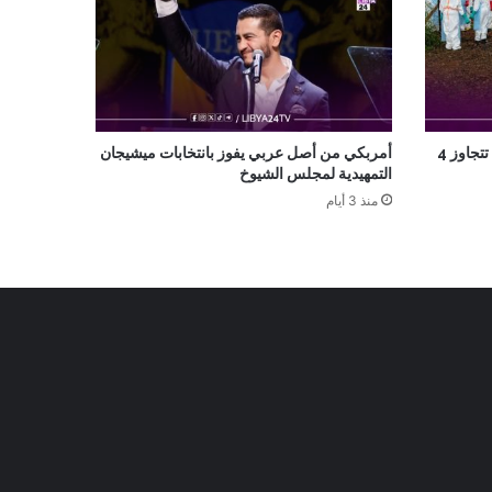
إصابات إيبولا في الكونغو الديمقراطية تتجاوز 4
أمربكي من أصل عربي يفوز بانتخابات ميشيجان
التمهيدية لمجلس الشيوخ
منذ 3 أيام