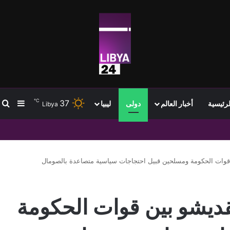
℃
37
ب
إضافة
لرئيسية
أخبار العالم
دولى
ليبيا
Libya
بًا مع توقعات بتراجعها خلال اليومين المقبلين
قوات الحكومة ومسلحين قبيل احتجاجات سياسية متصاعدة بالصومال
ديشو بين قوات الحكومة