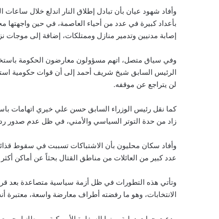
وأفاد شهود عيان بأن تبادل إطلاق النار اندلع خلال ساعا
بأعداد كبيرة في عدد من أحياء العاصمة، في حين واجهتها م
إصابة مدنيين وتدمير منازل وممتلكات، إضافة إلى موجات نزو
وفي سياق متصل، اتهم مسؤولون معارضون الحكومة باستخدام
الرئيس السابق شيخ شريف أحمد إلى أن قوات حكومية استهدفت م
لن يتراجع عن موقفه.
كما نقل رئيس الوزراء السابق حسن علي خيري اتهامات باس
زاد من حدة التوتر السياسي والأمني، في ظل عدم صدور رد
وأفاد سكان محليون بأن الاشتباكات تسببت في سقوط قذائف 
عدد كبير من العائلات من مناطق القتال بحثاً عن أماكن أكثر 
وتأتي هذه التطورات في ظل أزمة سياسية متصاعدة بعد قرار 
الانتخابات، وهو ما رفضته أطراف معارضة واسعة، معتبرة أنه ي
ودعت جهات دولية، بينها السفارة الأمريكية وبريطانيا، جمي