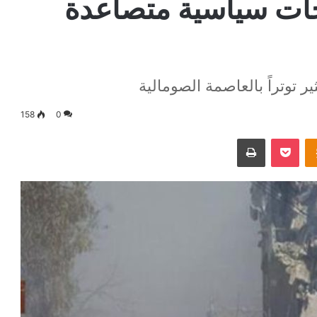
ات سياسية متصاعدة
ر توتراً بالعاصمة الصومالية
158
0
Odnoklassniki
‫Pocket
طباعة