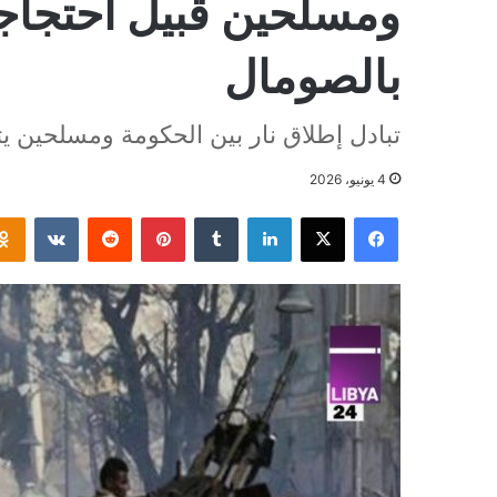
ومسلحين قبيل احتجاج
بالصومال
تبادل إطلاق نار بين الحكومة ومسلحين يثي
4 يونيو، 2026
فيسبوك
‫X
لينكدإن
بينتيريست