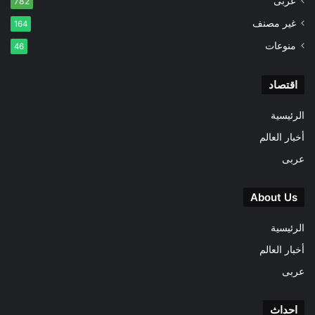
عربى
782
غير مصنف
164
منوعات
46
اقتصاد
الرئيسية
أخبار العالم
عربى
About Us
الرئيسية
أخبار العالم
عربى
احداث