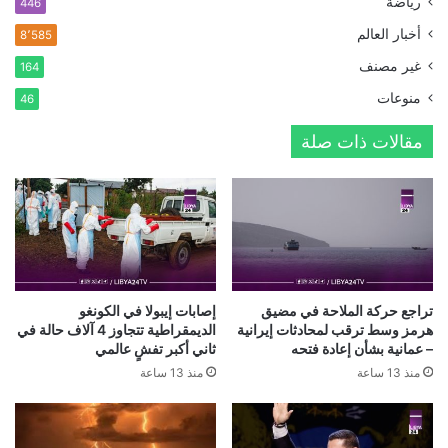
رياضة
446
أخبار العالم
8٬585
غير مصنف
164
منوعات
46
مقالات ذات صلة
تراجع حركة الملاحة في مضيق
إصابات إيبولا في الكونغو
هرمز وسط ترقب لمحادثات إيرانية
الديمقراطية تتجاوز 4 آلاف حالة في
– عمانية بشأن إعادة فتحه
ثاني أكبر تفشٍ عالمي
منذ 13 ساعة
منذ 13 ساعة