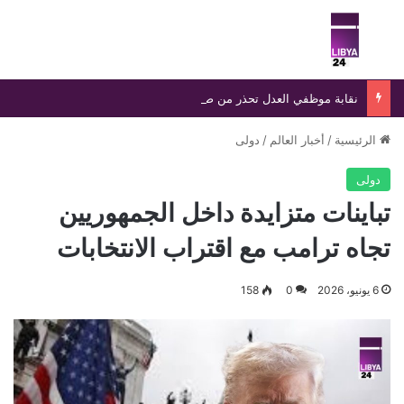
بحث عن
الق
نقابة موظفي العدل تحذر من صفحات وهمية تنتحل اسمها وتؤكد ملاحقة منتحلي الصفة قانونيًا
الرئيسية
/
أخبار العالم
/
دولى
دولى
تباينات متزايدة داخل الجمهوريين
تجاه ترامب مع اقتراب الانتخابات
6 يونيو، 2026
0
158