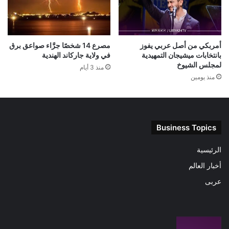
أمربكي من أصل عربي يفوز
مصرع 14 شخصًا جرَّاء صواعق برق
بانتخابات ميشيجان التمهيدية
في ولاية جاركاند الهندية
لمجلس الشيوخ
منذ 3 أيام
منذ يومين
Business Topics
الرئيسية
أخبار العالم
عربى