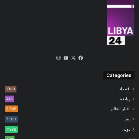
‫X
فيسبوك
‫YouTube
انستقرام
Categories
اقتصاد
1٬010
رياضة
446
أخبار العالم
8٬585
ليبيا
7٬031
دولى
1٬292