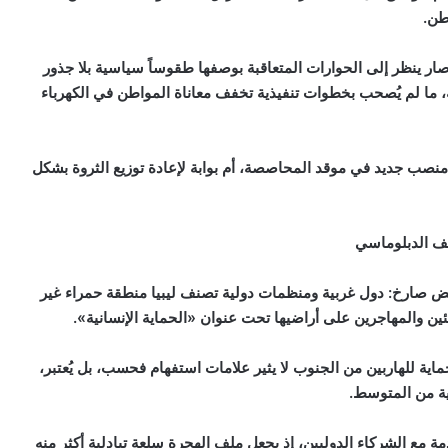
طن.
صار ينظر إلى الحوارات المتعاقبة بوصفها طقوساً سياسية بلا جذور
يبة، ما لم يُصحب بخطوات تنفيذية تخفف معاناة المواطن في الكهرباء
نصب جديد في موقد المحاصصة، أم بوابة لإعادة توزيع الثروة بشكل
صف الدبلوماسي
ض صارخ: دول غربية ومنظمات دولية تصنف ليبيا منطقة حمراء غير
ئين والمهاجرين على أراضيها تحت عنوان «الحماية الإنسانية».
ماية للهاربين من الجنوب لا يثير علامات استفهام فحسب، بل يُعتبر،
بية من المتوسط.
مع الشركاء الدوليين، إذ يجعل ملف الهجرة سلعة تبادلية أكثر منه