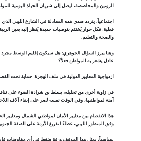
الروتين والمحاصصة، ليصل إلى شريان الحياة اليومية للموا
اجتماعياً، يتردد صدى هذه المعادلة في الشارع الليبي الذي 
فعلية. فكل حوار يُختتم بتوصيات جديدة يُنظر إليه بعين الر
والصحة والتعليم.
وهنا يبرز السؤال الجوهري: هل سيكون إقليم الوسط مجرد م
عادل يشعر به المواطن فعلاً؟
ازدواجية المعايير الدولية في ملف الهجرة: حماية تحت الق
في زاوية أخرى من تحليله، يسلط بن شرادة الضوء على تناق
آمنة لمواطنيها، وفي الوقت نفسه تُصر على إبقاء آلاف اللاج
هذا الانفصام بين معايير الأمان لمواطني الشمال ومعايير الح
وفق المنظور الليبي، غطاءً لتفريغ الأزمة على الضفة الجنو
سياسياً، يمثل هذا الموقف ورقة ضغط في أي مفاوضات قادمة 