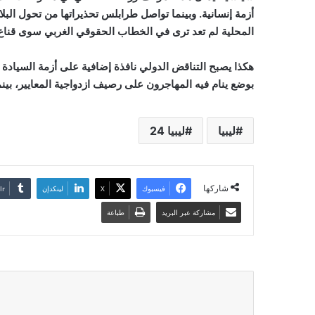
أزمة إنسانية. وبينما تواصل طرابلس تحذيراتها من تحول الب
المحلية لم تعد ترى في الخطاب الحقوقي الغربي سوى قناع ل
هكذا يصبح التناقض الدولي نافذة إضافية على أزمة السيادة
بوضع ينام فيه المهاجرون على رصيف ازدواجية المعايير، بين
ليبيا
ليبيا 24
شاركها
فيسبوك
‫X
لينكدإن
مشاركة عبر البريد
طباعة