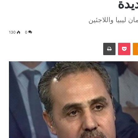
يدة
 ليبيا واللاجئين
130
0
Odnoklassniki
‫Pocket
طباعة