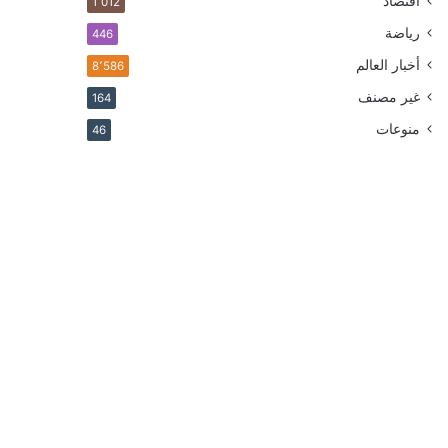
اقتصاد
1٬012
رياضة
446
أخبار العالم
8٬586
غير مصنف
164
منوعات
46