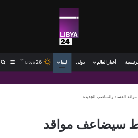
℃
26
ب
إضافة
لرئيسية
أخبار العالم
دولى
ليبيا
Libya
واقد الفساد والمناصب الجديدة
سط سيضاعف مواقد