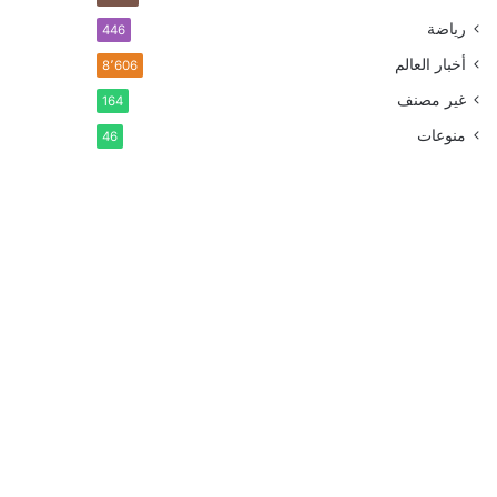
رياضة
446
أخبار العالم
8٬606
غير مصنف
164
منوعات
46