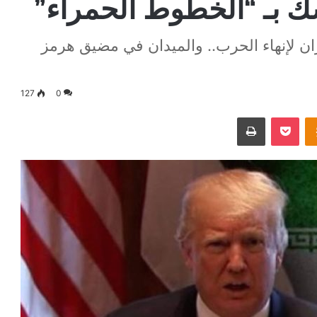
 بـ “الخطوط الحمراء”
ن لإنهاء الحرب.. والميدان في مضيق هرمز
127
0
Odnoklassniki
‫Pocket
طباعة