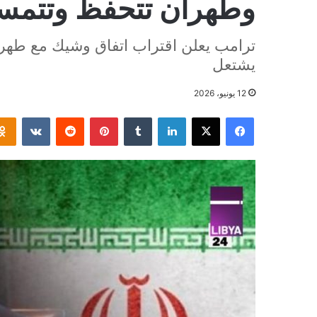
وطهران تتحفظ وتتمسك
ترامب يعلن اقتراب اتفاق وشيك مع طهرا
يشتعل
12 يونيو، 2026
فيسبوك
‫X
لينكدإن
بينتيريست