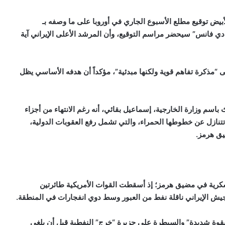
بيض توقيع مطلع الأسبوع الجاري في أوروبا على ما وصفه بـ
يه.دي فانس” سيحضر مراسم التوقيع، وأن المرشد الأعلى الإيراني آية
ى “مذكرة تفاهم قوية ولكنها مبدئية”، مؤكداً أن هدفه الأساسي يظل
ث باسم وزارة الخارجية، إسماعيل بقائي، أنه رغم الانتهاء من أجزاء
ولن تتنازل عن خطوطها الحمراء، والتي تشمل رفع العقوبات الدولية،
يق هرمز.
عسكرية في مضيق هرمز؛ إذ أسقطت القوات الأمريكية طائرتين
لجيش الإيراني ناقلة نفط من العبور وسط دوي انفجارات في المنطقة.
بقوة شديدة” والسيطرة على جزيرة “خرج” النفطية قبل أن يلغي