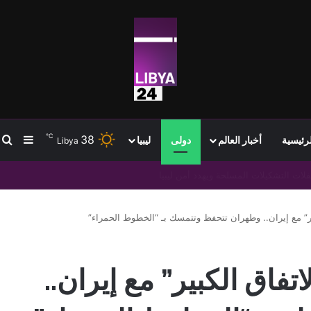
℃
38
ب
إضافة
لرئيسية
أخبار العالم
دولى
ليبيا
Libya
» خلال 24 ساعة
ير” مع إيران.. وطهران تتحفظ وتتمسك بـ “الخطوط الحمراء”
تفاق الكبير” مع إيران..