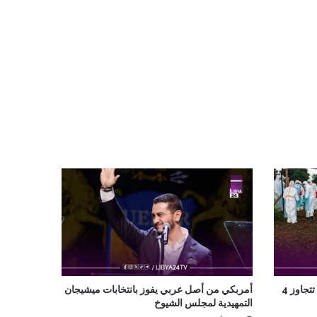
إصابات إيبولا في الكونغو الديمقراطية تتجاوز 4
أمربكي من أصل عربي يفوز بانتخابات ميشيجان
التمهيدية لمجلس الشيوخ