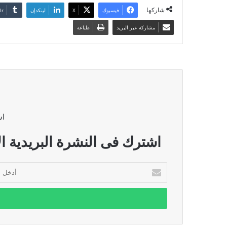
شاركها
فيسبوك
‫X
لينكدإن
مشاركة عبر البريد
طباعة
اش
اشترك فى النشرة البريدية ال
أدخل
بريدك
الإلكتروني