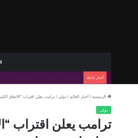
ا
أخبار عاجلة
الواحة للنفط تسيطر على تسرب بخط «الزقوط- السدرة
الرئيسية
/
أخبار العالم
/
دولى
/
ترامب يعلن اقتراب “الاتفاق الكب
دولى
ترامب يعلن اقتراب “الا