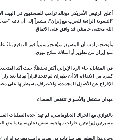
أعلن الرئيس الأمريكي دونالد ترامب للصحفيين في البيت الأ
“التسوية الرائعة للحرب مع إيران”، مشيراً إلى أن نائبه “ج
الله مجتبى خامنئي قد وافق على الاتفاق.
وأوضح ترامب أن المضيق سيُفتح رسمياً فور التوقيع بناءً عل
منع إيران من تطوير أو امتلاك سلاح نووي.
في المقابل، جاء الرد الإيراني أكثر تحفظاً؛ حيث أكد المتحد
كبيرة من الاتفاق، إلا أن طهران لم تتخذ قراراً نهائياً بعد 
الإفراج عن الأصول المجمدة، والاعتراف بسيطرتها على مض
ميدان مشتعل والأسواق تتنفس الصعداء
بالتوازي مع الحراك الدبلوماسي، لم تهدأ حدة العمليات ال
مسيرتين إيرانيتين حاولت مهاجمة سفن تجارية، بينما منع ا
وجاء هذا التطور بعد ساعات من تهديد ترامب بضرب إيران “