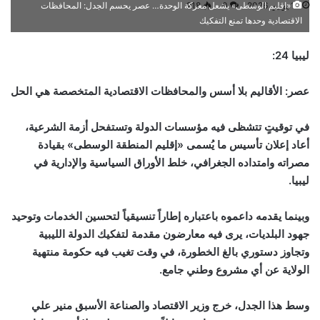
12 يونيو، 2026
0
218
«إقليم الوسطى» يشعل معركة الوحدة… عصر يحسم الجدل: المحافظات
الاقتصادية وحدها تمنع التفكيك
ليبيا 24:
عصر: الأقاليم بلا أسس والمحافظات الاقتصادية المتخصصة هي الحل
في توقيتٍ تتشظى فيه مؤسسات الدولة وتستفحل أزمة الشرعية،
أعاد إعلان تأسيس ما يُسمى «إقليم المنطقة الوسطى» بقيادة
مصراته وامتداده الجغرافي، خلط الأوراق السياسية والإدارية في
ليبيا.
وبينما يقدمه داعموه باعتباره إطاراً تنسيقياً لتحسين الخدمات وتوحيد
جهود البلديات، يرى فيه معارضون مقدمة لتفكيك الدولة الليبية
وتجاوز دستوري بالغ الخطورة، في وقت تغيب فيه حكومة منتهية
الولاية عن أي مشروع وطني جامع.
وسط هذا الجدل، خرج وزير الاقتصاد والصناعة الأسبق منير علي