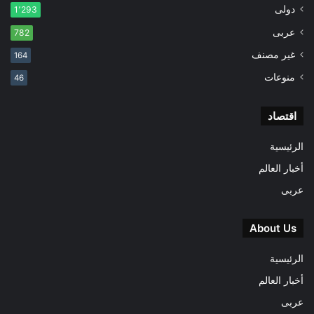
دولى
1٬293
عربى
782
غير مصنف
164
منوعات
46
اقتصاد
الرئيسية
أخبار العالم
عربى
About Us
الرئيسية
أخبار العالم
عربى