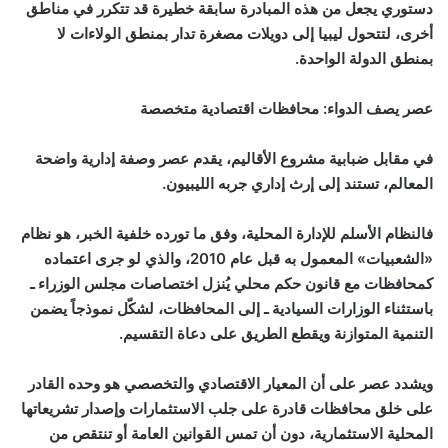
دستوري يجعل من هذه المبادرة سابقة خطيرة قد تتكرر في مناطق
أخرى، لتتحول ليبيا إلى دويلات مصغرة تدار بمنطق الولاءات لا
بمنطق الدولة الواحدة.
عصر يصف الدواء: محافظات اقتصادية متخصصة
في مقابل ضبابية مشروع الأقاليم، يقدم عصر وصفة إدارية واضحة
المعالم، تستند إلى إرث إداري جربه الليبيون.
فالنظام الأسلم للإدارة المحلية، وفق ما تورده خلفية الخبر، هو نظام
«الشعبيات» المعمول به قبل عام 2010، والذي لو جرى اعتماده
كمحافظات مع قانون حكم محلي يُنزل اختصاصات مجلس الوزراء ـ
باستثناء الوزارات السيادية ـ إلى المحافظات، لشكّل نموذجاً يضمن
التنمية المتوازنة ويقطع الطريق على دعاة التقسيم.
ويشدد عصر على أن المعيار الاقتصادي والتخصصي هو وحده القادر
على خلق محافظات قادرة على جلب الاستثمارات وإصدار تشريعاتها
المحلية الاستثمارية، دون أن تمس القوانين العامة أو تنتقص من