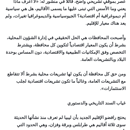
عصر بموقفٍ تشريحي واضح، قائلاً في منشور له: «لا أعرف ماذا
يعني وما الأسس التي تبنى عليها ما يسمى الأقاليم، هل هي سياسية
أم ديموغرافية أم اقتصادية؟ الجيوسياسية والديموغرافيا تغيرات، ولم
يعد هناك معيار للإقليم.
وأصبحت المحافظات هي الحل الحقيقي في إدارة الشؤون المحلية،
بشرط أن يكون المعيار اقتصادياً لتكوين كل محافظة، ويشترط
التخصص وفق الإمكانيات الطبيعية والاقتصادية، دون المساس بوحدة
البلاد وبالتشريعات العامة.
ومن حق كل محافظة أن يكون لها تشريعات محلية بشرط ألا تتقاطع
مع التشريعات العامة، وغالباً ما تكون تشريعات اقتصادية لجلب
الاستثمارات».
غياب السند التاريخي والدستوري
يحتج رافضو الإقليم الجديد بأن ليبيا لم تعرف منذ نشأتها الحديثة
سوى ثلاثة أقاليم هي طرابلس وبرقة وفزان، وهي الحدود التي