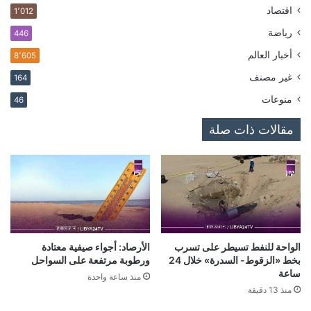
اقتصاد
1٬012
رياضة
446
أخبار العالم
8٬605
غير مصنف
164
منوعات
46
مقالات ذات صلة
الواحة للنفط تسيطر على تسرب
الأرصاد: أجواء صيفية معتادة
بخط «الزقوط- السدرة» خلال 24
ورطوبة مرتفعة على السواحل
ساعة
منذ ساعة واحدة
منذ 13 دقيقة