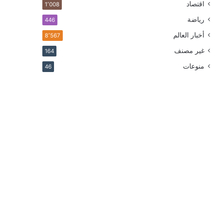
اقتصاد
1٬008
رياضة
446
أخبار العالم
8٬567
غير مصنف
164
منوعات
46