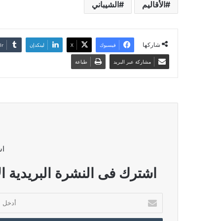
الأقاليم
الشيباني
شاركها
فيسبوك
‫X
لينكدإن
مشاركة عبر البريد
طباعة
اش
اشترك فى النشرة البريدية ال
أدخل
بريدك
الإلكتروني