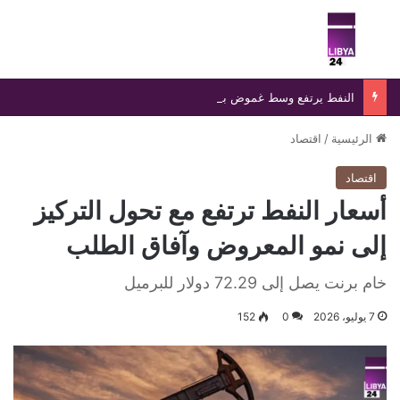
بحث عن
الق
النفط يرتفع وسط غموض بشأن إعادة فتح مضيق هرمز
الرئيسية
/
اقتصاد
اقتصاد
أسعار النفط ترتفع مع تحول التركيز
إلى نمو المعروض وآفاق الطلب
خام برنت يصل إلى 72.29 دولار للبرميل
7 يوليو، 2026
0
152