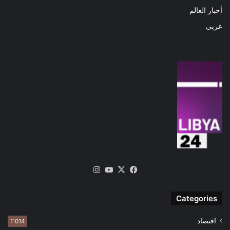
أخبار العالم
عربى
‫X
فيسبوك
‫YouTube
انستقرام
Categories
اقتصاد
1٬014