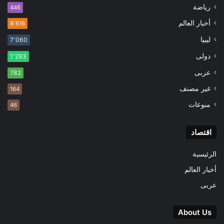
رياضة
446
أخبار العالم
8٬616
ليبيا
7٬060
دولى
1٬293
عربى
782
غير مصنف
164
منوعات
46
اقتصاد
الرئيسية
أخبار العالم
عربى
About Us