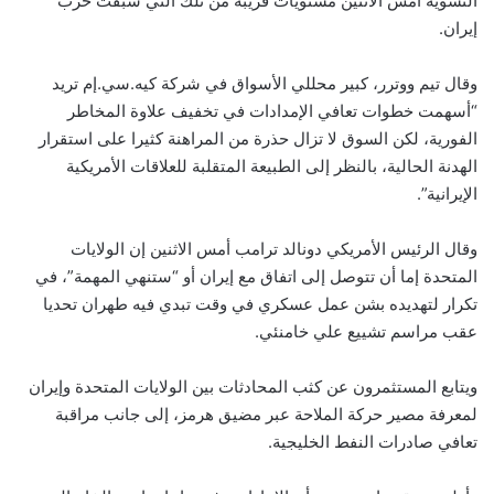
التسوية أمس الاثنين مستويات قريبة من تلك التي سبقت حرب
إيران.
وقال تيم ووترر، كبير محللي الأسواق في شركة كيه.سي.إم تريد
“أسهمت خطوات تعافي الإمدادات في تخفيف علاوة المخاطر
الفورية، لكن السوق لا تزال حذرة من المراهنة كثيرا على استقرار
الهدنة الحالية، بالنظر إلى الطبيعة المتقلبة للعلاقات الأمريكية
الإيرانية”.
وقال الرئيس الأمريكي دونالد ترامب أمس الاثنين إن الولايات
المتحدة إما أن تتوصل إلى اتفاق مع إيران أو “ستنهي المهمة”، في
تكرار لتهديده بشن عمل عسكري في وقت تبدي فيه طهران تحديا
عقب مراسم تشييع علي خامنئي.
ويتابع المستثمرون عن كثب المحادثات بين الولايات المتحدة وإيران
لمعرفة مصير حركة الملاحة عبر مضيق هرمز، إلى جانب مراقبة
تعافي صادرات النفط الخليجية.