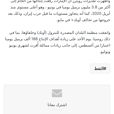
وأظهرت تقديرات رويترز أن الإمارات رفعت إنتاجها من الخام إلى
أكثر من 3.8 مليون برميل يوميا في يونيو ، وهو أعلى مستوى منذ
أبريل 2020، كما أنه يتجاوز مستويات ما قبل حرب إيران، وذلك بعد
خروجها من تحالف أوبك+ في مايو.
واتفقت منظمة البلدان المصدرة للبترول (أوبك) وحلفاؤها، بما في
ذلك روسيا، يوم الأحد على زيادة أهداف الإنتاج 188 ألف برميل يوميا
اعتبارا من أغسطس، إلى جانب زيادات مماثلة أُقرت لشهري يونيو
ويوليو.
النفط
اشترك معانا