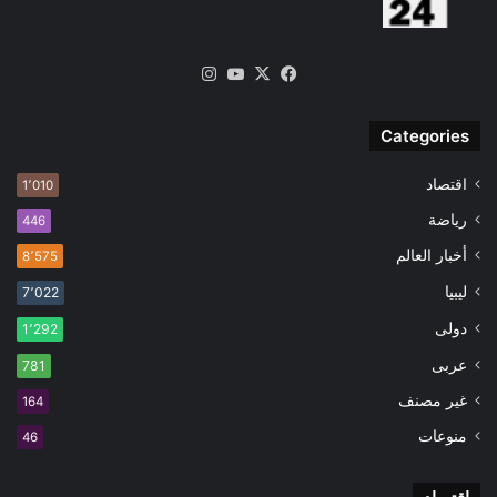
‫X
فيسبوك
‫YouTube
انستقرام
Categories
اقتصاد
1٬010
رياضة
446
أخبار العالم
8٬575
ليبيا
7٬022
دولى
1٬292
عربى
781
غير مصنف
164
منوعات
46