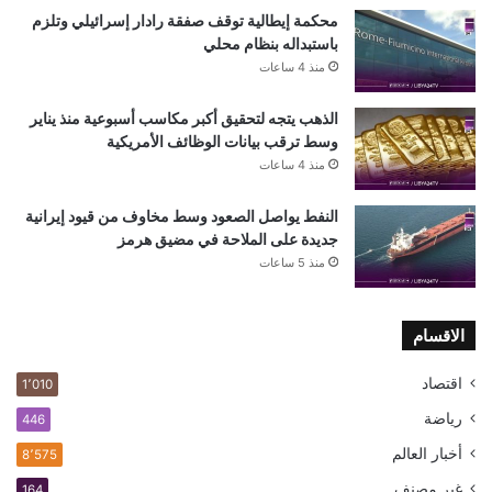
محكمة إيطالية توقف صفقة رادار إسرائيلي وتلزم
باستبداله بنظام محلي
منذ 4 ساعات
الذهب يتجه لتحقيق أكبر مكاسب أسبوعية منذ يناير
وسط ترقب بيانات الوظائف الأمريكية
منذ 4 ساعات
النفط يواصل الصعود وسط مخاوف من قيود إيرانية
جديدة على الملاحة في مضيق هرمز
منذ 5 ساعات
الاقسام
اقتصاد
1٬010
رياضة
446
أخبار العالم
8٬575
غير مصنف
164