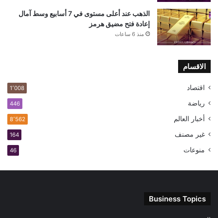
الذهب عند أعلى مستوى في 7 أسابيع وسط آمال
إعادة فتح مضيق هرمز
منذ 6 ساعات
الاقسام
اقتصاد
1٬008
رياضة
446
أخبار العالم
8٬562
غير مصنف
164
منوعات
46
Business Topics