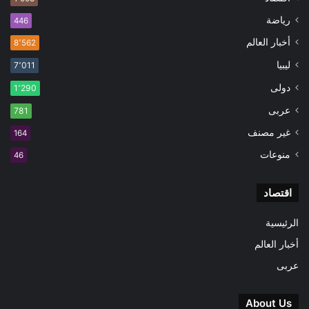
رياضة
446
أخبار العالم
8٬562
ليبيا
7٬011
دولى
1٬290
عربى
781
غير مصنف
164
منوعات
46
اقتصاد
الرئيسية
أخبار العالم
عربى
About Us