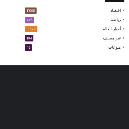
اقتصاد
1٬009
رياضة
446
أخبار العالم
8٬572
غير مصنف
164
منوعات
46