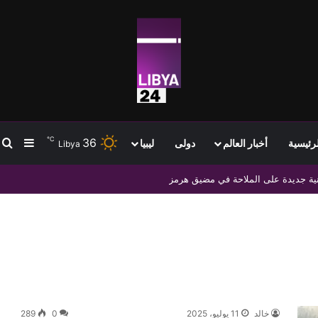
℃
36
ب
إضافة
لرئيسية
أخبار العالم
دولى
ليبيا
Libya
حادثات إيرانية – عمانية بشأن إعادة فتحه
خالد
11 يوليو، 2025
0
289