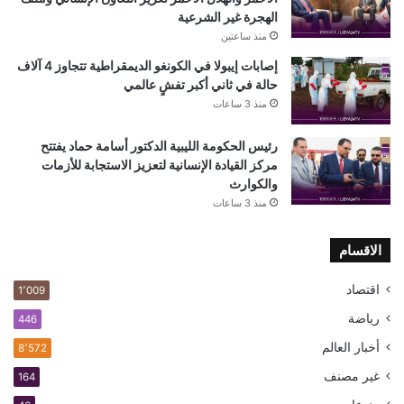
الهجرة غير الشرعية
منذ ساعتين
إصابات إيبولا في الكونغو الديمقراطية تتجاوز 4 آلاف
حالة في ثاني أكبر تفشٍ عالمي
منذ 3 ساعات
رئيس الحكومة الليبية الدكتور أسامة حماد يفتتح
مركز القيادة الإنسانية لتعزيز الاستجابة للأزمات
والكوارث
منذ 3 ساعات
الاقسام
اقتصاد
1٬009
رياضة
446
أخبار العالم
8٬572
غير مصنف
164