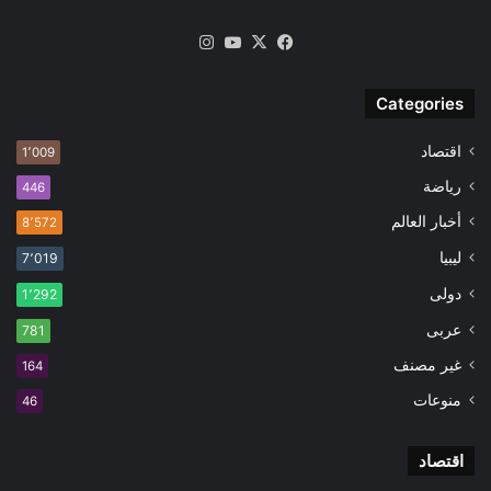
‫X
فيسبوك
‫YouTube
انستقرام
Categories
اقتصاد
1٬009
رياضة
446
أخبار العالم
8٬572
ليبيا
7٬019
دولى
1٬292
عربى
781
غير مصنف
164
منوعات
46
اقتصاد