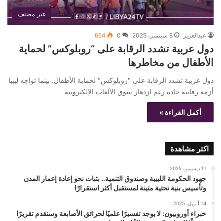
غير مصنف
عبدالعزيز
8 سبتمبر، 2025
0
654
دول عربية تشدد الرقابة على “روبلوكس” لحماية
الأطفال من مخاطرها
دول عربية تشدد الرقابة على "روبلوكس" لحماية الأطفال. بينما تواجه ليبيا
أزمة رقابية حادة رغم ازدهار سوق الألعاب الإلكترونية
أكمل القراءة »
اكثر مشاهدة
11 ديسمبر، 2025
جهود الحكومة الليبية وصندوق التنمية.. بثبات نحو إعادة إعمار المدن
وتأسيس بنية تحتية متينة لمستقبل أكثر استقرارًا
14 أبريل، 2025
خبراء أوروبيون: لا يوجد تفسيرًا علميًا لحرائق الأصابعة وسنقدم تقريرًا