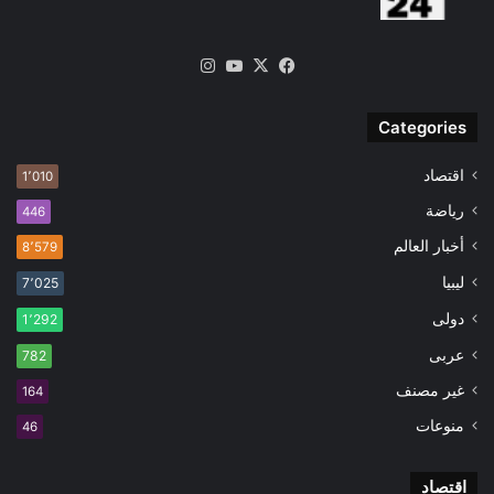
‫X
فيسبوك
‫YouTube
انستقرام
Categories
اقتصاد
1٬010
رياضة
446
أخبار العالم
8٬579
ليبيا
7٬025
دولى
1٬292
عربى
782
غير مصنف
164
منوعات
46
اقتصاد