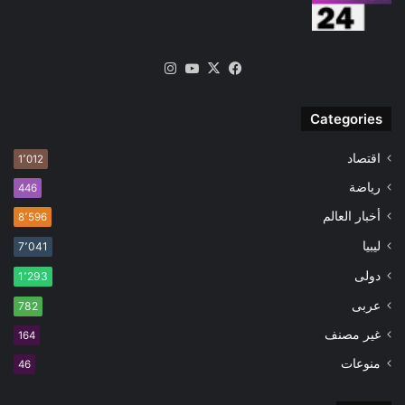
‫X
فيسبوك
‫YouTube
انستقرام
Categories
اقتصاد
1٬012
رياضة
446
أخبار العالم
8٬596
ليبيا
7٬041
دولى
1٬293
عربى
782
غير مصنف
164
منوعات
46