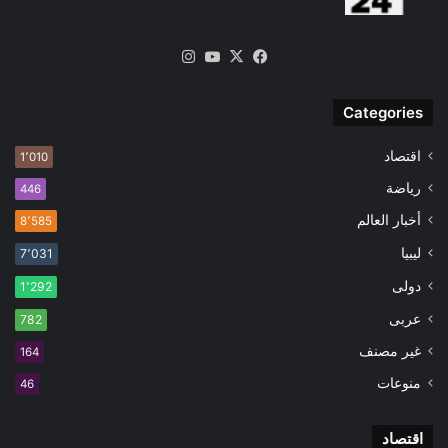
‫X
فيسبوك
‫YouTube
انستقرام
Categories
اقتصاد
1٬010
رياضة
446
أخبار العالم
8٬585
ليبيا
7٬031
دولى
1٬292
عربى
782
غير مصنف
164
منوعات
46
اقتصاد