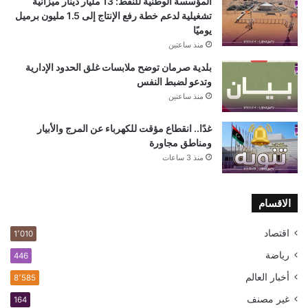
المؤسسة الوطنية للنفط: 13 مليار دينار ميزانية
تشغيلية لدعم خطة رفع الإنتاج إلى 1.5 مليون برميل
يوميًا
منذ ساعتين
بلدية صرمان توضح ملابسات غلق الحدود الإدارية
وتدعو لضبط النفس
منذ ساعتين
غدًا.. انقطاع مؤقت للكهرباء عن المرج والأبيار
ومناطق مجاورة
منذ 3 ساعات
الاقسام
اقتصاد
1٬010
رياضة
446
أخبار العالم
8٬585
غير مصنف
164