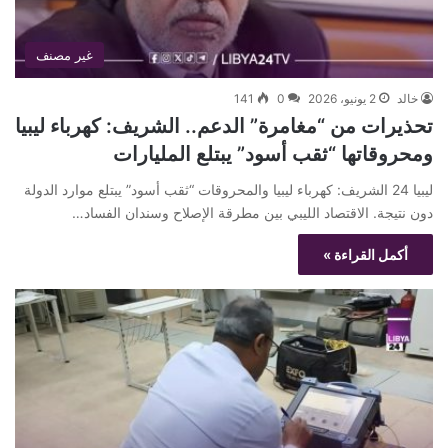
غير مصنف
خالد
2 يونيو، 2026
0
141
تحذيرات من “مغامرة” الدعم.. الشريف: كهرباء ليبيا
ومحروقاتها “ثقب أسود” يبتلع المليارات
ليبيا 24 الشريف: كهرباء ليبيا والمحروقات “ثقب أسود” يبتلع موارد الدولة
دون نتيجة. الاقتصاد الليبي بين مطرقة الإصلاح وسندان الفساد…
أكمل القراءة »