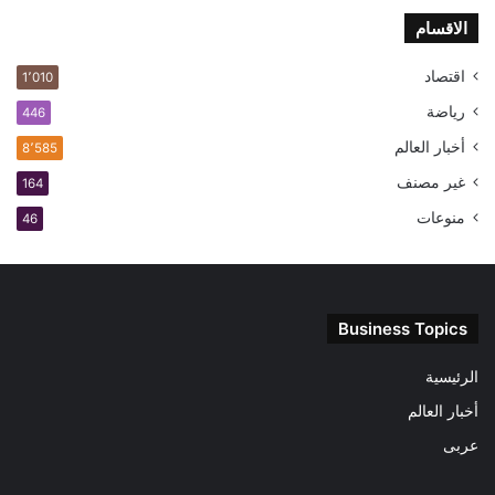
الاقسام
اقتصاد
1٬010
رياضة
446
أخبار العالم
8٬585
غير مصنف
164
منوعات
46
Business Topics
الرئيسية
أخبار العالم
عربى