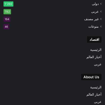
دولى
1٬292
عربى
782
غير مصنف
164
منوعات
46
اقتصاد
الرئيسية
أخبار العالم
عربى
About Us
الرئيسية
أخبار العالم
عربى