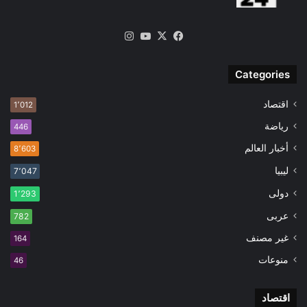
‫X
فيسبوك
‫YouTube
انستقرام
Categories
اقتصاد
1٬012
رياضة
446
أخبار العالم
8٬603
ليبيا
7٬047
دولى
1٬293
عربى
782
غير مصنف
164
منوعات
46
اقتصاد